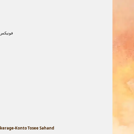
فونیکس ه
rokerage-Konto Tosee Sahand