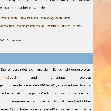
#Gerät
kompatibel, ein...
mehr
#Mofid_Konto
#Makler_Mofid
#Brokerage_Konto_Mofid
Transaktion
#Bedingte_Reihenfolge
#Abstract
#filtern
#Börse
 Mofid Brokerage
 Dienst verbindet sich mit dem Benachrichtigungssystem
(
#Codal
) und empfängt jederzeit
 und sendet sie an den KI-Chat-JCT, analysiert die Daten in
tellt einen
#Grundlegend
-Mentor. Es ist wichtig zu beachten,
ekt und angemessen auf die in
#Codal
veröffentlichten
esem Grund haben wir eine zweite KI entwickelt, die durch die