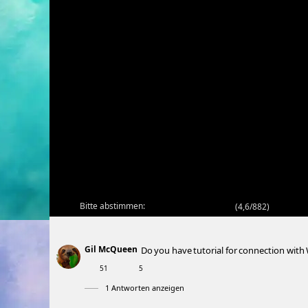
Bitte abstimmen:
(
4,6/882
)
Gil McQueen
Do you have tutorial for connection with
51
5
1 Antworten anzeigen