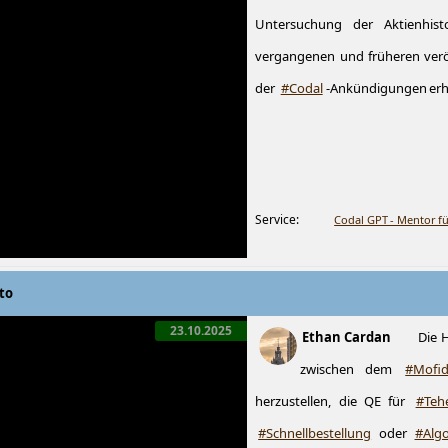
Untersuchung der Aktienhist
vergangenen und früheren verö
der
#Codal
-Ankündigungen erhöh
Service:
Codal GPT - Mentor fü
to
23.10.2025
Ethan Cardan
Die 
zwischen dem
#Mofi
herzustellen, die QE für
#Teh
#Schnellbestellung
oder
#Algo