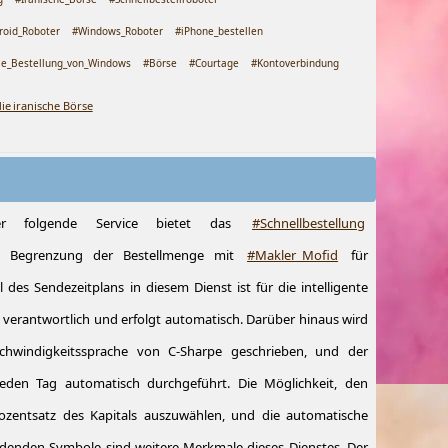
roid_Roboter
#Windows_Roboter
#iPhone_bestellen
le_Bestellung_von_Windows
#Börse
#Courtage
#Kontoverbindung
ie iranische Börse
er folgende Service bietet das
#Schnellbestellung
e Begrenzung der Bestellmenge mit
#Makler_Mofid
für
 des Sendezeitplans in diesem Dienst ist für die intelligente
verantwortlich und erfolgt automatisch. Darüber hinaus wird
chwindigkeitssprache von C-Sharpe geschrieben, und der
den Tag automatisch durchgeführt. Die Möglichkeit, den
zentsatz des Kapitals auszuwählen, und die automatische
endenden Symbole sind weitere Merkmale dieses Dienstes. Der