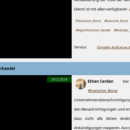
Dienst ist mit allen verfügbaren
#Teheraner_Börse
#Iranische_Börse
#Algorithmischer_Handel
#Bedingte_
Service:
Schneller Auftrag an
enhandel
29.3.2024
Ethan Cardan
Der
#Iranische_Börse
Unternehmensbenachrichtigungen
den Benachrichtigungen und ers
dass nicht alle Aktien dir
Ankündigungen reagieren. Aus di