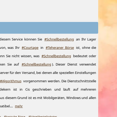
diesem Service können Sie
#Schnellbestellung
an Ihr Lager
von, was Ihr
#Courtage
in
#Teheraner_Börse
ist, ohne die
nn Sie nicht wissen, was
#Schnellbestellung
bedeutet oder
cken Sie auf
#Schnellbestellung
). Dieser Dienst verwendet
ver für den Versand, bei denen alle speziellen Einstellungen
#Algorithmus
vorgenommen werden. Die Dienstschnittstelle
dekern ist in Cis geschrieben und läuft auf mehreren
us diesem Grund ist es mit Mobilgeräten, Windows und allen
ibel....
mehr
g
#Iranische_Börse
#Schnellbestellroboter