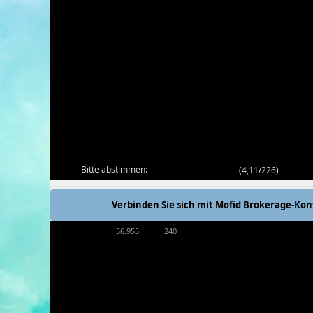
Bitte abstimmen:
(
4,11/226
)
Verbinden Sie sich mit Mofid Brokerage-Kon
56.955
240