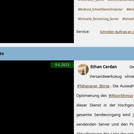
#Android_Schnellbestellroboter
#And
#Schnelle_Bestellung_Server
#Schnel
Service:
Schneller Auftrag an d
to
9.6.2023
Ethan Cardan
D
Versandwerkzeug ohn
#Teheraner_Börse
. Die Auswahl
Optimierung des
#Algorithmus
dieser Dienst in der Hochges
gesamte Sendevorgang wird je
sendenden Server und den Pro
Aktualisierung der Liste der s