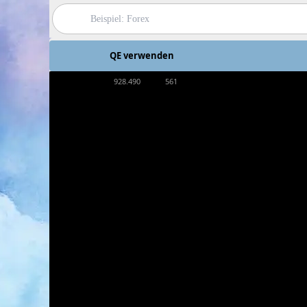
QE verwenden
928.490
561