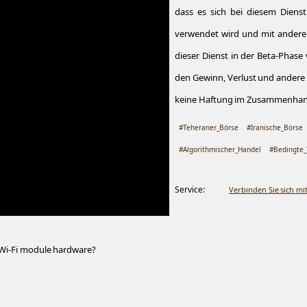
dass es sich bei diesem Dien
verwendet wird und mit andere
dieser Dienst in der Beta-Phase
den Gewinn, Verlust und andere 
keine Haftung im Zusammenhan.
#Teheraner_Börse
#Iranische_Börse
#Algorithmischer_Handel
#Bedingte_
Service:
Verbinden Sie sich m
 Wi-Fi module hardware?