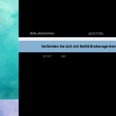
Bitte abstimmen:
(
4,51/155
)
Verbinden Sie sich mit Mofid Brokerage-Kon
63.557
240