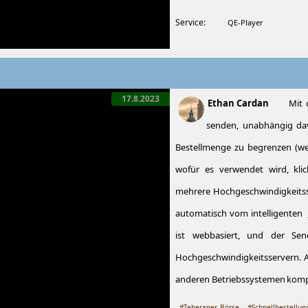
Service:
QE-Player
17.8.2023
Ethan Cardan
Mit 
senden, unabhängig da
Bestellmenge zu begrenzen (we
wofür es verwendet wird, kli
mehrere Hochgeschwindigkeitsser
automatisch vom intelligenten
ist webbasiert, und der Sen
Hochgeschwindigkeitsservern. A
anderen Betriebssystemen kompat
#Teheraner_Börse
#Schnellbestellun