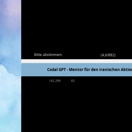
Bitte abstimmen:
(
4,6/882
)
Codal GPT - Mentor für den iranischen Akti
142.299
65