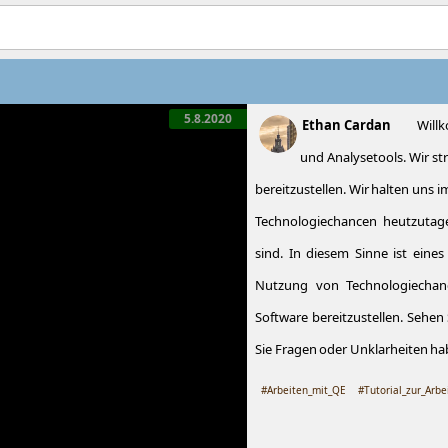
5.8.2020
Ethan Cardan
Will
und Analysetools. Wir st
bereitzustellen. Wir halten uns 
Technologiechancen heutzutage
sind. In diesem Sinne ist eine
Nutzung von Technologiechanc
Software bereitzustellen. Sehen 
Sie Fragen oder Unklarheiten h
#Arbeiten_mit_QE
#Tutorial_zur_Arbe