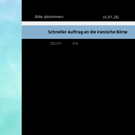
Bitte abstimmen:
(
4,3/1,2k
)
Schneller Auftrag an die iranische Börse
252.571
616