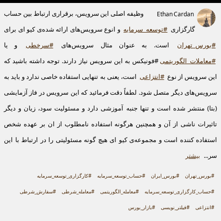
وظیفه اصلی این سرویس، برقراری ارتباط بین حساب
Ethan Cardan
گارگزاری
#توسعه_سرمایه
و انوع سرویس‌های ارائه شده‌ی کیو ای برای
#بورس_تهران
است. به عنوان مثال سرویس‌های
#سرخطی
و یا
#معاملات_الگوریتمی
‌#فونیکس به این سرویس نیاز دارند. توجه داشته باشید که
این سرویس از نوع
#انتزاعی
است، یعنی به تنهایی استفاده خاصی ندارد و باید به
سرویس‌های دیگر متصل شود. لطفاً دقت فرمائید که این سرویس در فاز آزمایشی
(بتا) منتشر شده است و تنها جنبه آموزشی دارد و مسئولیت سود، زیان و دیگر
تاثیرات ناشی از آن و همچنین هرگونه استفاده نامطلوب از ان بر عهده شخص
استفاده کننده است و مجموعه‌ی کیو ای هیچ گونه مسئولیتی را در ارتباط با این
سر...
بیشتر
#بورس_تهران
#بورس_ایران
#حساب_توسعه_سرمایه
#کارگزاری_توسعه_سرمایه
#حساب_کارگزاری_توسعه_سرمایه
#معامله_الگوریتمی
#معامله_شرطی
#سفارش_شرطی
#انتزاعی
#فیلتر_نویسی
#بازار_بورس