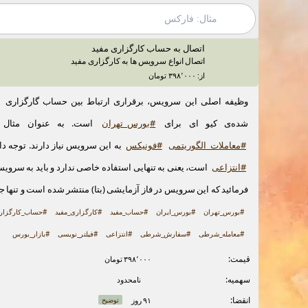
اتصال به حساب کارگزاری مفید
اتصال انواع سرویس ها به کارگزاری مفید
از: ۳۹۸٬۰۰۰ تومان
وظیفه اصلی این سرویس، برقراری ارتباط بین حساب گارگزاری
شده‌ی کیو ای برای
#بورس_تهران
است. به عنوان مثال
#معاملات_الگوریتمی
#فونیکس
به این سرویس نیاز دارند. توجه د
#انتزاعی
است، یعنی به تنهایی استفاده خاصی ندارد و باید به سروی
فرمائید که این سرویس در فاز آزمایشی (بتا) منتشر شده است و تنها جن
#بورس_تهران
#بورس_ایران
#حساب_مفید
#کارگزاری_مفید
#حساب_کارگزاری
#معامله_شرطی
#سفارش_شرطی
#انتزاعی
#فیلتر_نویسی
#بازار_بورس
قیمت:
۳۹۸٬۰۰۰ تومان
سهمیه:
نامحدود
انقضا:
۹۱ روز
توضیح