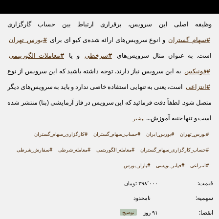
وظیفه اصلی این سرویس، برقراری ارتباط بین حساب گارگزاری
#سهام_گستران
و انوع سرویس‌های ارائه شده‌ی کیو ای برای
#بورس_تهران
است. به عنوان مثال سرویس‌های
#سرخطی
و یا
#معاملات_الگوریتمی
#فونیکس
به این سرویس نیاز دارند. توجه داشته باشید که این سرویس از نوع
#انتزاعی
است، یعنی به تنهایی استفاده خاصی ندارد و باید به سرویس‌های دیگر
متصل شود. لطفاً دقت فرمائید که این سرویس در فاز آزمایشی (بتا) منتشر شده
است و تنها جنبه آموزش...
بیشتر
#بورس_تهران
#بورس_ایران
#حساب_سهام_گستران
#کارگزاری_سهام_گستران
#حساب_کارگزاری_سهام_گستران
#معامله_الگوریتمی
#معامله_شرطی
#سفارش_شرطی
#انتزاعی
#فیلتر_نویسی
#بازار_بورس
قیمت:
۳۹۸٬۰۰۰ تومان
سهمیه:
نامحدود
انقضا:
۹۱ روز
توضیح