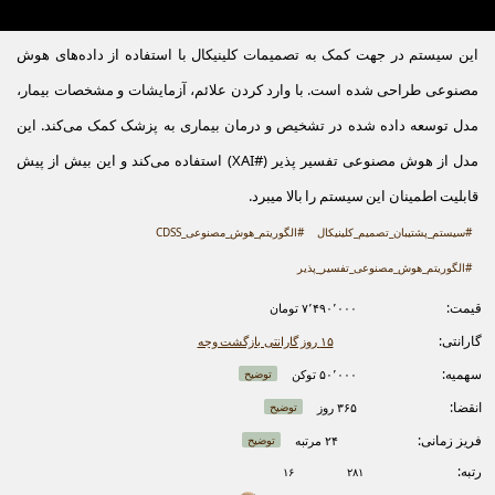
این سیستم در جهت کمک به تصمیمات کلینیکال با استفاده از داده‌های هوش
مصنوعی طراحی شده است. با وارد کردن علائم، آزمایشات و مشخصات بیمار،
مدل توسعه داده شده در تشخیص و درمان بیماری به پزشک کمک می‌کند. این
مدل از هوش مصنوعی تفسیر پذیر (#XAI) استفاده می‌کند و این بیش از پیش
قابلیت اطمینان این سیستم را بالا میبرد.
#سیستم_پشتیبان_تصمیم_کلینیکال
#الگوریتم_هوش_مصنوعی_CDSS
#الگوریتم_هوش_مصنوعی_تفسیر_پذیر
قیمت:
۷٬۴۹۰٬۰۰۰ تومان
گارانتی:
۱۵ روز گارانتی بازگشت وجه
سهمیه:
۵۰٬۰۰۰ توکن
توضیح
انقضا:
۳۶۵ روز
توضیح
فریز زمانی:
۲۴ مرتبه
توضیح
رتبه:
۱۶
۲۸۱