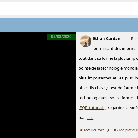
05/08/2020
Ethan Cardan
Bie
fournissant des informat
tout dans sa forme la plus simple
pointe de la technologie mondia
plus importantes et les plus i
objectifs chez QE est de fournir 
technologiques sous forme d'o
#QE_tutorials
, regardez la vid
p...
plus
#Travailler_avec_QE
#Guide_pratiqu