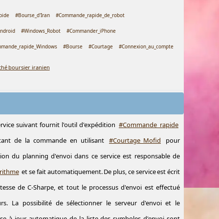
pide
#Bourse_d'Iran
#Commande_rapide_de_robot
ndroid
#Windows_Robot
#Commander_iPhone
mande_rapide_Windows
#Bourse
#Courtage
#Connexion_au_compte
hé boursier iranien
rvice suivant fournit l'outil d'expédition
#Commande_rapide
ntant de la commande en utilisant
#Courtage_Mofid
pour
ction du planning d'envoi dans ce service est responsable de
rithme
et se fait automatiquement. De plus, ce service est écrit
itesse de C-Sharpe, et tout le processus d'envoi est effectué
s. La possibilité de sélectionner le serveur d'envoi et le
ise à jour automatique de la liste des symboles d'envoi sont