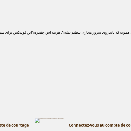
مونه که باید روی سرور مجازی تنظیم بشه؟. هزینه اش چقدره؟این فونیکس برای سر
pte de courtage
Connectez-vous au compte de co