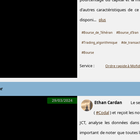
d'autres caractéristiques de c
disponi...
plus
#Bourse_de_Téhéran
#Bourse_d'Iran
#Trading_algorithmique
#de_transac
#Bourse
Service :
Ordre rapide à Mofid
or
29/03/2024
Ethan Cardan
Le s
(
#Codal
) et reçoit les 
JCT, analyse les données dans
important de noter que toutes 