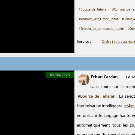
#Bourse_de_Téhéran
#Commande_ra
#Android_Fast_Order_Robot
#Robot_A
#Serveur_de_commande_rapide
#Com
Service :
Ordre rapide au marc
09/06/2023
Ethan Cardan
Le se
sans limite sur le mo
#Bourse_de_Téhéran
. La séle
l'optimisation intelligente
#Algo
en utilisant le langage haute v
automatiquement tous les jour
pourcentage du capital et la m