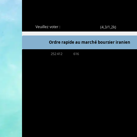
Veuillez voter :
(
4,3/1,2k
)
Ordre rapide au marché boursier iranien
252 412
616