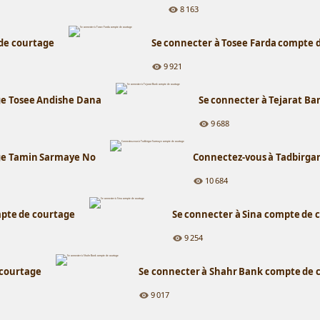
8 163
 de courtage
Se connecter à Tosee Farda compte 
9 921
ge Tosee Andishe Dana
Se connecter à Tejarat B
9 688
ge Tamin Sarmaye No
Connectez-vous à Tadbirga
10 684
mpte de courtage
Se connecter à Sina compte de 
9 254
 courtage
Se connecter à Shahr Bank compte de 
9 017