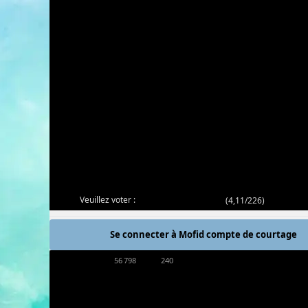
Veuillez voter :
(
4,11/226
)
Se connecter à Mofid compte de courtage
56 798
240