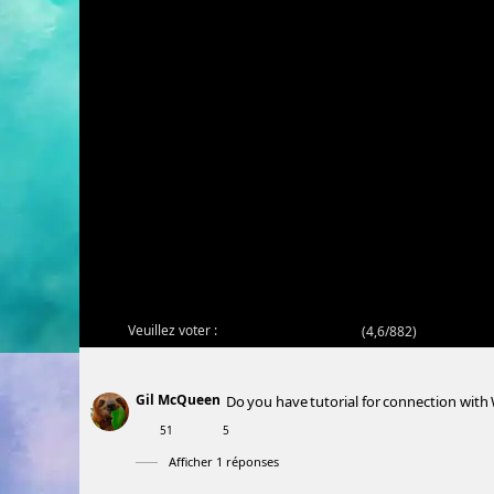
Veuillez voter :
(
4,6/882
)
Gil McQueen
Do you have tutorial for connection with
51
5
Afficher 1 réponses