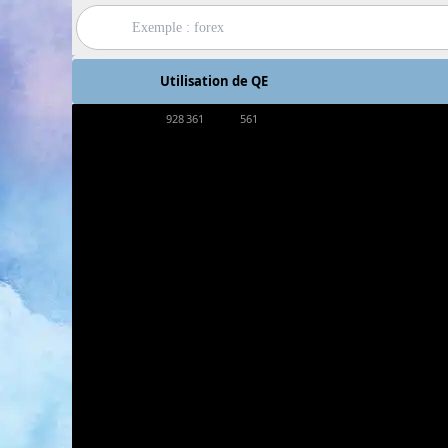
Utilisation de QE
928 361
561