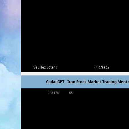
Veuillez voter :
(
4,6/882
)
Codal GPT - Iran Stock Market Trading Ment
142 178
65