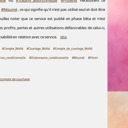
ide
ou
#Trading_algorithmique
#Phoenix
nécessitent ce
t
#Résumé
, ce qui signifie qu'il n'est pas utilisé seul et doit être
euillez noter que ce service est publié en phase bêta et n'est
 profits, pertes et autres utilisations défavorables de celui-ci,
abilité en relation avec ce service.
plus
#Compte_Mofid
#Courtage_Mofid
#Compte_de_courtage_Mofid
tion_conditionnelle
#Ordonnance_conditionnelle
#Résumé
#Filtrer
 compte de courtage