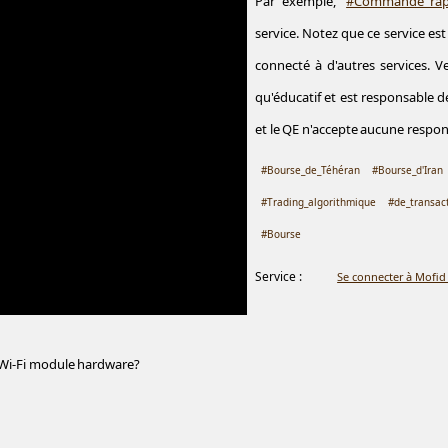
Par exemple,
#Commande_rap
service. Notez que ce service es
connecté à d'autres services. V
qu'éducatif et est responsable des
et le QE n'accepte aucune respons
#Bourse_de_Téhéran
#Bourse_d'Iran
#Trading_algorithmique
#de_transac
#Bourse
Service :
Se connecter à Mofid
 Wi-Fi module hardware?