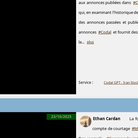
aux annonces publiées dans
#C
qui, en examinant l'historique d
des annonces passées et publi
annonces
#Codal
et fournit des
la...
plus
Service :
Codal GPT - Iran Sto
23/10/2025
Ethan Cardan
La f
compte de courtage
#M