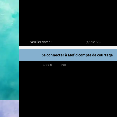
Veuillez voter :
(
4,51/155
)
Se connecter à Mofid compte de courtage
63 368
240