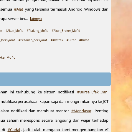
n semua
#Alat
yang tersedia termasuk Android, Windows dan
a server ber...
lainnya
an
#Akun_Mofid
#Pialang_Mofid
#Akun_Broker_Mofid
_Bersyarat
#Pesanan_bersyarat
#Abstrak
#Filter
#Bursa
oker Mofid
anan ini terhubung ke sistem notifikasi
#Bursa_Efek_Iran
notifikasi perusahaan kapan saja dan mengirimkannya ke JCT
 dalam notifikasi dan membuat mentor
#Mendasar
. Penting
mua saham merespons secara langsung dan wajar terhadap
n di
#Codal
. Jadi itulah mengapa kami mengembangkan AI