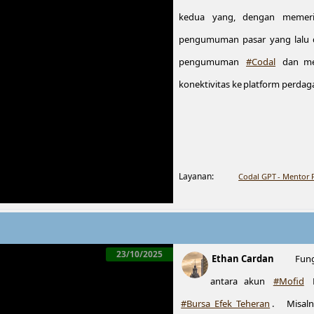
kedua yang, dengan memerik
pengumuman pasar yang lalu d
pengumuman
#Codal
dan mem
konektivitas ke platform perda
Layanan:
Codal GPT - Mentor
23/10/2025
Ethan Cardan
Fung
antara akun
#Mofid
B
#Bursa_Efek_Teheran
. Misa