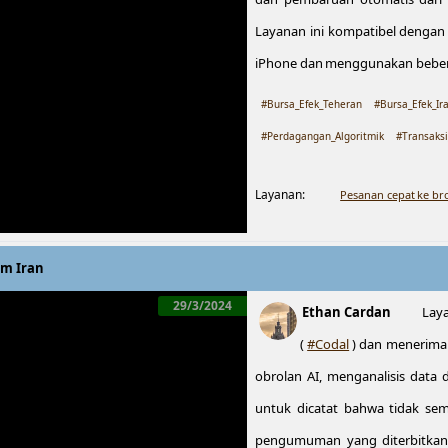
Layanan ini kompatibel denga
iPhone dan menggunakan beberap
#Bursa_Efek_Teheran
#Bursa_Efek_Ir
#Perdagangan_Algoritmik
#Transaksi
Layanan:
Pesanan cepat ke br
am Iran
29/3/2024
Ethan Cardan
Lay
(
#Codal
) dan menerima 
obrolan AI, menganalisis data
untuk dicatat bahwa tidak se
pengumuman yang diterbitka