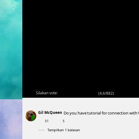
Silakan vote:
(
4,6/882
)
Gil McQueen
Do you have tutorial for connection with
51
5
Tampilkan 1 balasan