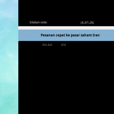
Silakan vote:
(
4,3/1,2k
)
Pesanan cepat ke pasar saham Iran
252.422
616