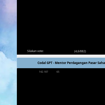
Silakan vote:
(
4,6/882
)
Codal GPT - Mentor Perdagangan Pasar Sah
142.187
65