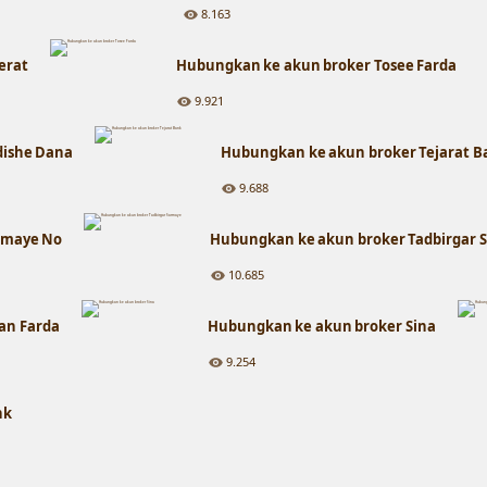
8.163
erat
Hubungkan ke akun broker Tosee Farda
9.921
dishe Dana
Hubungkan ke akun broker Tejarat B
9.688
rmaye No
Hubungkan ke akun broker Tadbirgar 
10.685
an Farda
Hubungkan ke akun broker Sina
9.254
nk