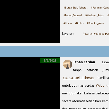
#Bursa_Efek_Teheran
#Pesanan_Cepa
#Robot_Android
#Windows_Robot
#
#Bursa
#Broker
#Koneksi_Akun
Layanan:
Pesanan cepat ke pa
9/6/2023
Ethan Cardan
Laya
tanpa batasan ju
#Bursa_Efek_Teheran
. Pemilih
untuk optimasi cerdas
#Algorit
menggunakan bahasa berkecepat
secara otomatis setiap hari. K
dan pembaruan otomatis dari da