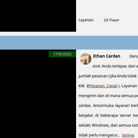
Layanan:
QE Player
17/8/2023
Ethan Cardan
Deng
stok Anda terlepas dari
jumlah pesanan (jika Anda tidak 
klik
#Pesanan_Cepat
). Layanan
mengirim dan di mana semua pe
cerdas. Antarmuka layanan berb
berjalan di beberapa server be
seluler, Windows, dan semua sis
tidak perlu mengatur...
lainnya