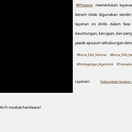
#Phoenix
memerlukan layanan 
berarti tidak digunakan sendir
layanan ini dirilis dalam f
keuntungan, kerugian, dan pen
jawab apa pun sehubungan deng
#Bursa_Efek_Teheran
#Bursa_Efek_Ir
#Perdagangan_Algoritmik
#Transaksi
Layanan:
Hubungkan ke akun 
 Wi-Fi module hardware?