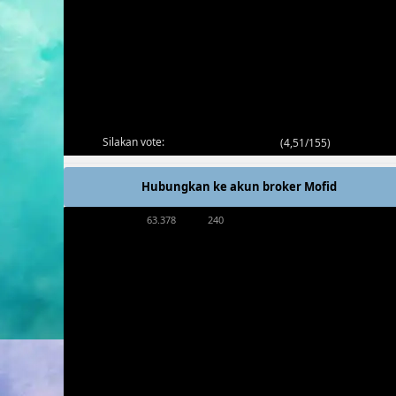
Silakan vote:
(
4,51/155
)
Hubungkan ke akun broker Mofid
63.378
240