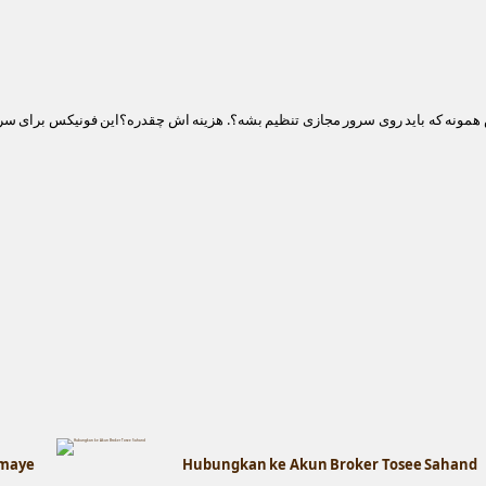
مونه که باید روی سرور مجازی تنظیم بشه؟. هزینه اش چقدره؟این فونیکس برای سر
rmaye
Hubungkan ke Akun Broker Tosee Sahand