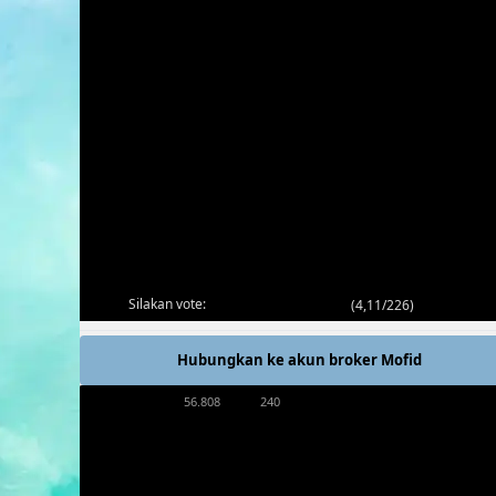
Silakan vote:
(
4,11/226
)
Hubungkan ke akun broker Mofid
56.808
240