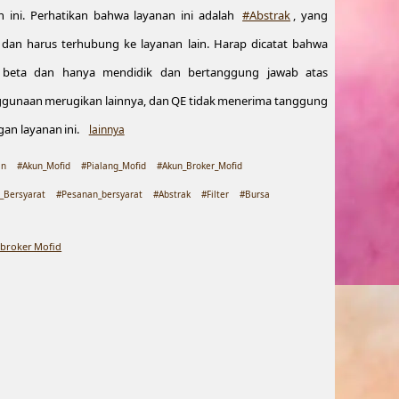
ini. Perhatikan bahwa layanan ini adalah
#Abstrak
, yang
i dan harus terhubung ke layanan lain. Harap dicatat bahwa
ase beta dan hanya mendidik dan bertanggung jawab atas
ggunaan merugikan lainnya, dan QE tidak menerima tanggung
an layanan ini.
lainnya
an
#Akun_Mofid
#Pialang_Mofid
#Akun_Broker_Mofid
_Bersyarat
#Pesanan_bersyarat
#Abstrak
#Filter
#Bursa
broker Mofid