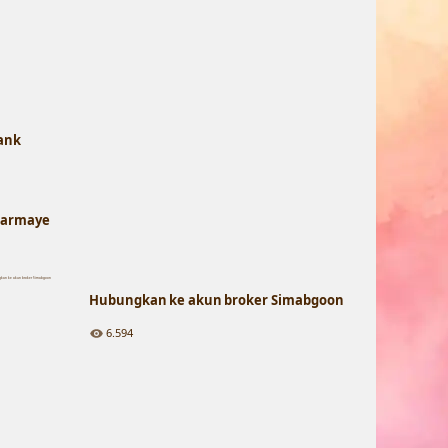
ank
Sarmaye
Hubungkan ke akun broker Simabgoon
6.594