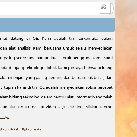
amat datang di QE. Kami adalah tim terkemuka dalam
dan alat analisis. Kami berusaha untuk selalu menyediakan
ng paling sederhana namun kuat untuk pengguna kami. Kami
rada di ujung teknologi global. Kami percaya bahwa peluang
i akan menjadi yang paling penting dan berdampak besar, dan
tu tujuan kami di tim QE adalah menyediakan solusi tercepat
am bidang teknologi dalam bentuk alat, informasi yang telah
 dan alat. Untuk melihat video
#QE_learning
, silakan tonton
ainnya
#مقدمه_کیو_ای
امکانات_کیو_ای