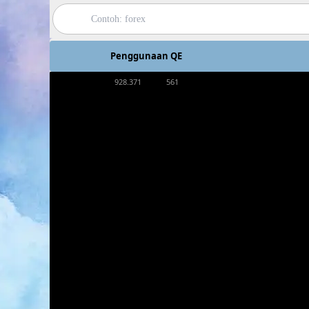
Penggunaan QE
928.371
561