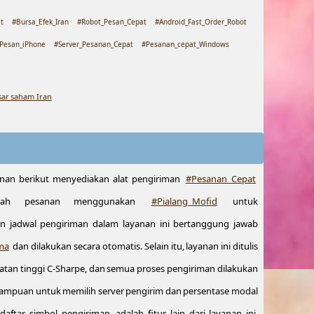
t
#Bursa_Efek_Iran
#Robot_Pesan_Cepat
#Android_Fast_Order_Robot
Pesan_iPhone
#Server_Pesanan_Cepat
#Pesanan_cepat_Windows
sar saham Iran
nan berikut menyediakan alat pengiriman
#Pesanan_Cepat
mlah pesanan menggunakan
#Pialang_Mofid
untuk
an jadwal pengiriman dalam layanan ini bertanggung jawab
ma
dan dilakukan secara otomatis. Selain itu, layanan ini ditulis
an tinggi C-Sharpe, dan semua proses pengiriman dilakukan
emampuan untuk memilih server pengirim dan persentase modal
ftar simbol pengiriman, adalah fitur lain dari layanan ini.