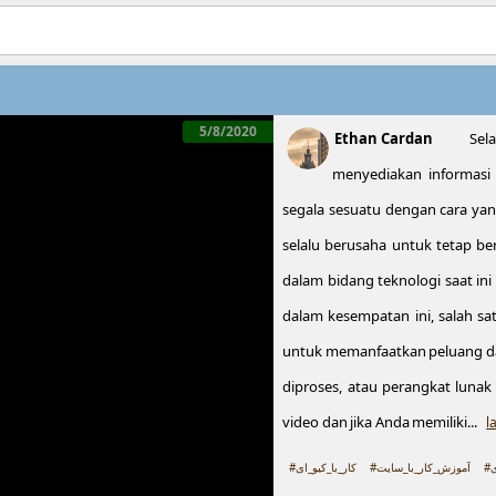
5/8/2020
Ethan Cardan
Sel
menyediakan informasi 
segala sesuatu dengan cara ya
selalu berusaha untuk tetap be
dalam bidang teknologi saat in
dalam kesempatan ini, salah sa
untuk memanfaatkan peluang dal
diproses, atau perangkat lunak
video dan jika Anda memiliki...
l
#
#آموزش_کار_با_سایت
#کار_با_کیو_ای