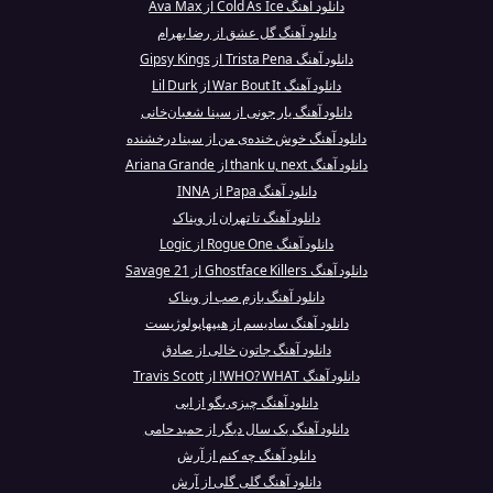
دانلود آهنگ Cold As Ice از Ava Max
دانلود آهنگ گل عشق از رضا بهرام
دانلود آهنگ Trista Pena از Gipsy Kings
دانلود آهنگ War Bout It از Lil Durk
دانلود آهنگ یار جونی از سینا شعبان‌خانی
دانلود آهنگ خوش‌ خنده‌ی من از سینا درخشنده
دانلود آهنگ thank u, next از Ariana Grande
دانلود آهنگ Papa از INNA
دانلود آهنگ تا تهران از ویناک
دانلود آهنگ Rogue One از Logic
دانلود آهنگ Ghostface Killers از 21 Savage
دانلود آهنگ بازم صب از ویناک
دانلود آهنگ سادیسم از هیپهاپولوژیست
دانلود آهنگ جاتون خالی از صادق
دانلود آهنگ WHO? WHAT! از Travis Scott
دانلود آهنگ چیزی بگو از ابی
دانلود آهنگ یک سال دیگر از حمید حامی
دانلود آهنگ چه کنم از آرش
دانلود آهنگ گلی گلی از آرش