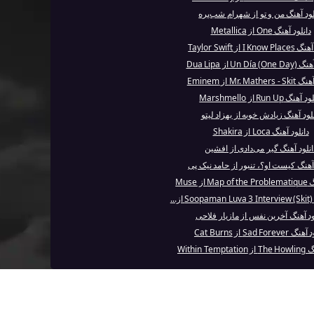
لود آهنگ من و تو از شهرام شب‌پره
دانلود آهنگ One از Metallica
I Kn از Taylor Swift
Un D) از Dua Lipa
Mr. Math از Eminem
آهنگ Run Up از Marshmello
نلود آهنگ زیادش خوبه از بهزاد لیتو
دانلود آهنگ Loca از Shakira
انلود آهنگ گیر می‌دادی از افشین
 آهنگ کیست او؟، تنبور از حامد نیک پی
از Muse
.
ود آهنگ آخرین نفس از مازیار فلاحی
Sad Foreve از Cat Burns
Within Te