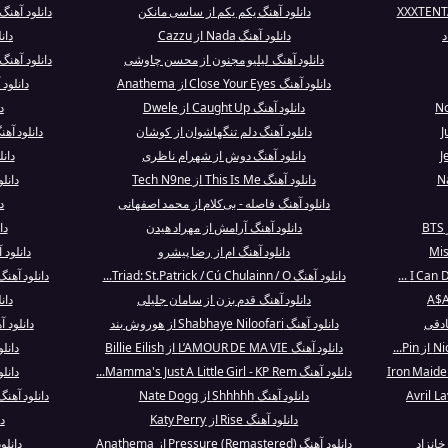
دانلود آهنگ یکم یکم از ساسی مانکن
دانلود آهنگ The Lady In Red - Re-Recording از C.
د
دانلود آهنگ Nada از Cazzu
دانلود آه
دانلود آهنگ لیلیو مجنون از محسن چاوشی
دانلود آهنگ I Could Get Used To This - Orchestr.
دانلود آهنگ Close Your Eyes از Anathema
دانلود آهنگ Goodnight
دانلود آهنگ Caught Up از Dwele
د
دانلود آهنگ دلم تنگهاشوان از کوشان
دانلود آه
دانلود آهنگ دوش از شهرام ناظری
دان
دانلود آهنگ This Is Me از Tech N9ne
دانل
دانلود آهنگ فاصله - بی‌کلام از محمد اصفهانی
دان
دانلود آهنگ آرامش از مهراد هیدن
دانلو
دانلود آهنگ ام از رضا پیشرو
دانلود 
دانلود آهنگ Triad: St.Patrick / Cú Chulainn / O...
دانلود آهنگ Never Been to Spain از  Presley
دانلود آهنگ قدم بزن از سامان جلیلی
دانلود آ
ادقی
دانلود آهنگ Shabhaye Niloofari از هوروش بند
دانلود آهنگ He'll Be Back ا
دانلود آهنگ L’AMOUR DE MA VIE از Billie Eilish
دانلود آهنگ 
دانلود آهنگ Mamma's Just A Little Girl - KP Rem...
دانلود آهنگ e
دانلود آهنگ Shhhhh از Nate Dogg
دانلود آهنگ Rooster in My Rarri - Remix از 2 
دانلود آهنگ Rise از Katy Perry
دان
دانلود آهنگ Pressure (Remastered) از Anathema
دانلود آهنگ RÉ