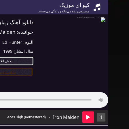
کیو ای موزیک
موسیقی زنده می‌ماند و زندگی می‌بخشد
دانلود آهنگ زیبای Aces High (Remastered) از Maiden
خواننده:
 Maiden
آلبوم:
Ed Hunter
سال انتشار:
1999
پخش آنلا
دانلود کیفیت ۰
-
Iron Maiden
1
Aces High (Remastered)