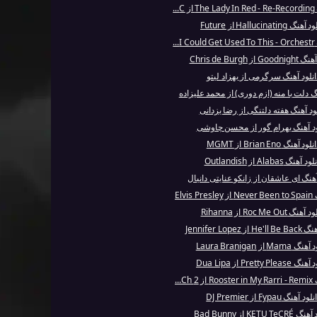
..
نگ Hallucinating از Future
..
 از Chris de Burgh
انلود آهنگ سرگرمی از بهزاد لیتو
نگ دلت با منه (ازم دوری) از محمد علیزاده
لود آهنگ هفته دلتنگی از رضا یزدانی
ود آهنگ بهرام گور از محسن چاوشی
لود آهنگ Brian Eno از MGMT
د آهنگ Alabas از Outlandish
آهنگ ای عاشقان از زانکو عنایتی دانیال
Elvis
هنگ Roc Me Out از Rihanna
ز Jennifer Lopez
Mama از Laura Branigan
Pretty Pleas از Dua Lipa
Ch...
لود آهنگ Fypau از DJ Premier
KETU TeC از Bad Bunny