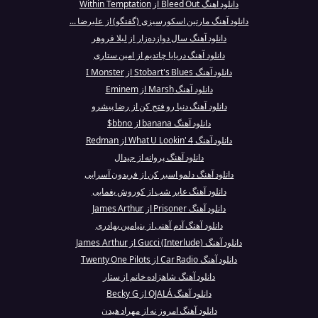
دانلود آهنگ Bleed Out از Within Temptation
دانلود آهنگ مارتین اسکورسیزی (گفتگو) از علیرضا ...
دانلود آهنگ سال دوازده‌زار از لیلا فروهر
دانلود آهنگ دریایا چاتدیم از امین ستاری
دانلود آهنگ Stobart's Blues از I Monster
دانلود آهنگ Marsh از Eminem
دانلود آهنگ دنیا رو فتح کن از رضا پیشرو
دانلود آهنگ banana از bbno$
دانلود آهنگ What U Lookin' 4 از Redman
دانلود آهنگ پروانه از جیدال
دانلود آهنگ دلمو اسیر کن از فریدون آسرایی
دانلود آهنگ عابر شب از کوروش یغمایی
دانلود آهنگ Prisoner از James Arthur
دانلود آهنگ آدم آهنی از بنیامین بهادری
دانلود آهنگ Gucci (Interlude) از James Arthur
دانلود آهنگ Car Radio از Twenty One Pilots
دانلود آهنگ شاهزاده خانم از ستار
دانلود آهنگ OJALÁ از Becky G
دانلود آهنگ امروز نه از مهراد هیدن