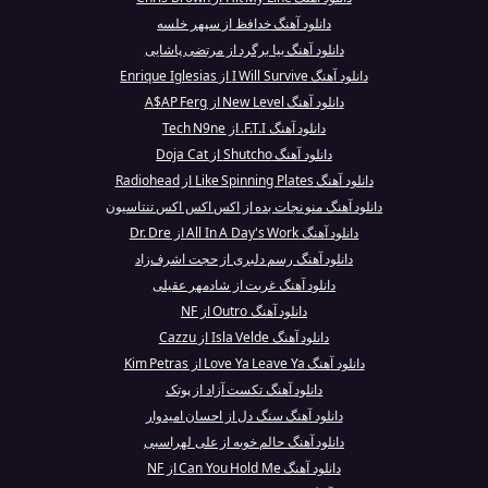
دانلود آهنگ خدافظ از سپهر خلسه
دانلود آهنگ بیا برگرد از مرتضی پاشایی
دانلود آهنگ I Will Survive از Enrique Iglesias
دانلود آهنگ New Level از A$AP Ferg
دانلود آهنگ F.T.I. از Tech N9ne
دانلود آهنگ Shutcho از Doja Cat
دانلود آهنگ Like Spinning Plates از Radiohead
دانلود آهنگ منو نجات بده از اکس اکس اکس تنتاسیون
دانلود آهنگ All In A Day's Work از Dr. Dre
دانلود آهنگ رسم دلبری از حجت اشرف‌زاد
دانلود آهنگ غربت از شادمهر عقیلی
دانلود آهنگ Outro از NF
دانلود آهنگ Isla Velde از Cazzu
دانلود آهنگ Love Ya Leave Ya از Kim Petras
دانلود آهنگ تکست آزاد از پوتک
دانلود آهنگ سنگ دل از احسان امیدوار
دانلود آهنگ حالم خوبه از علی لهراسبی
دانلود آهنگ Can You Hold Me از NF