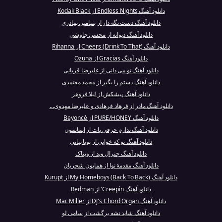
دانلود آهنگ Endless Nights از Kodak Black
دانلود آهنگ دست نگه دار از بنیامین بهادری
دانلود آهنگ دیوانه از محسن چاوشی
دانلود آهنگ Cheers (Drink To That) از Rihanna
دانلود آهنگ Gracias از Ozuna
دانلود آهنگ تو می‌ دانی از علیرضا قربانی
دانلود آهنگ دستم را بگیر از محمد معتمدی
دانلود آهنگ پیشکش از لیلا فروهر
دانلود آهنگ مادر از فرهاد فرهادی و علیرضا مهدوی...
دانلود آهنگ PURE/HONEY از Beyoncé
دانلود آهنگ ندارم حرفی بات از ایمانمون
دانلود آهنگ تو که خوابی از پویا بیاتی
دانلود آهنگ جنرال وید از ویناک
دانلود آهنگ مقدمهٔ نوا از همایون شجریان
دانلود آهنگ My Homeboys (Back To Back) از Kurupt
دانلود آهنگ Creepin' از Redman
دانلود آهنگ DJ's Chord Organ از Mac Miller
دانلود آهنگ شاید نشه برگشت از سامی لو