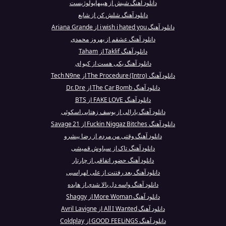
دانلود آهنگ شیش از هیپهاپولوژیست
دانلود آهنگ شلش کن از شایع
دانلود آهنگ i wish i hated you از Ariana Grande
دانلود آهنگ عشقم از بهروز محمدی
دانلود آهنگ Taklif از Taham
دانلود آهنگ یکی هست از کیو ای
دانلود آهنگ The Procedure (Intro) از Tech N9ne
دانلود آهنگ The Car Bomb از Dr. Dre
دانلود آهنگ FAKE LOVE از BTS
دانلود آهنگ یارالی از یوسف زهتابی اسکوئی
دانلود آهنگ Fuckin Niggaz Bitches از 21 Savage
دانلود آهنگ وقتی من مردم از رضا پیشرو
دانلود آهنگ تاک از سیاوش قمیشی
دانلود آهنگ حضور اتفاقی از چارتار
دانلود آهنگ بعد رفتنت از علی لهراسبی
دانلود آهنگ واسه دل بالا شدی از هایده
دانلود آهنگ More Woman از Shaggy
دانلود آهنگ All I Wanted از Avril Lavigne
دانلود آهنگ GOOD FEELiNGS از Coldplay