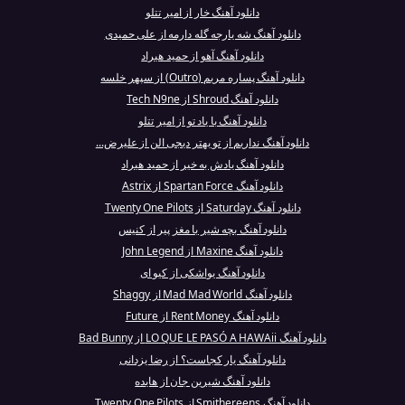
دانلود آهنگ خار از امیر تتلو
دانلود آهنگ شه یارجه گله دارمه از علی حمیدی
دانلود آهنگ آهو از حمید هیراد
دانلود آهنگ پساره مریم (Outro) از سپهر خلسه
دانلود آهنگ Shroud از Tech N9ne
دانلود آهنگ با یاد تو از امیر تتلو
دانلود آهنگ نداریم از تو بهتر دیجی الن از علیرض...
دانلود آهنگ یادش به خیر از حمید هیراد
دانلود آهنگ Spartan Force از Astrix
دانلود آهنگ Saturday از Twenty One Pilots
دانلود آهنگ بچه شیر با مغز پیر از کنیس
دانلود آهنگ Maxine از John Legend
دانلود آهنگ یواشکی از کیو ای
دانلود آهنگ Mad Mad World از Shaggy
دانلود آهنگ Rent Money از Future
دانلود آهنگ LO QUE LE PASÓ A HAWAii از Bad Bunny
دانلود آهنگ یار کجاست؟ از رضا یزدانی
دانلود آهنگ شیرین جان از هایده
دانلود آهنگ Smithereens از Twenty One Pilots