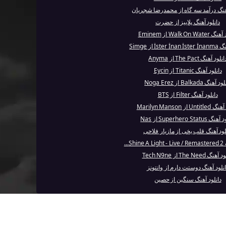
آهنگ درآمد سه‌ گاه از محمدرضا شجریان
دانلود آهنگ پلاییز از حضرت
Walk On Wa از Eminem
İst از Simge
انلود آهنگ The Pact از Anyma
دانلود آهنگ Titanic از Eycin
 آهنگ Balkada از Noga Erez
دانلود آهنگ Filter از BTS
Un از Marilyn Manson
Superhero Status از Nas
لود آهنگ قلب یخی از مازیار فلاحی
S...
نگ The Need از Tech N9ne
انلود آهنگ دوستت دارم از وانتونز
دانلود آهنگ سنگین از حصین