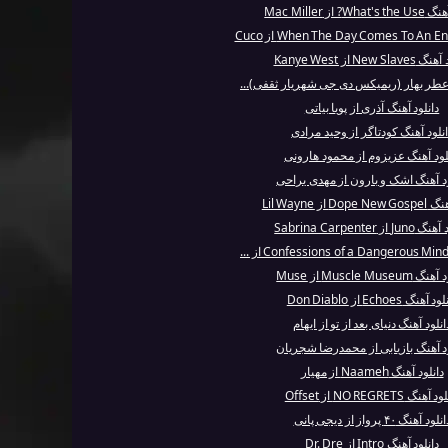
Wh? از Mac Miller
New Sla از Kanye West
 عطر بهار (ریمیکس دی جی شهریار ثقفی)...
دانلود آهنگ آذری از پویا بیاتی
انلود آهنگ کودتاگر از وحید مرادی
لود آهنگ عزیزوم از محمود هارونی
ود آهنگ اشک و بارون از مهدی یراحی
Do از Lil Wayne
J از Sabrina Carpenter
Muscle Museum از Muse
 آهنگ Echoes از Don Diablo
انلود آهنگ دنیای بعد از تو از ایهام
ود آهنگ بازیابی از محمدرضا شجریان
دانلود آهنگ Naameh از مهیار
آهنگ NO REGRETS از Offset
نلود آهنگ ۴۰ پرواز از دیجی پانی
دانلود آهنگ Intro از Dr. Dre