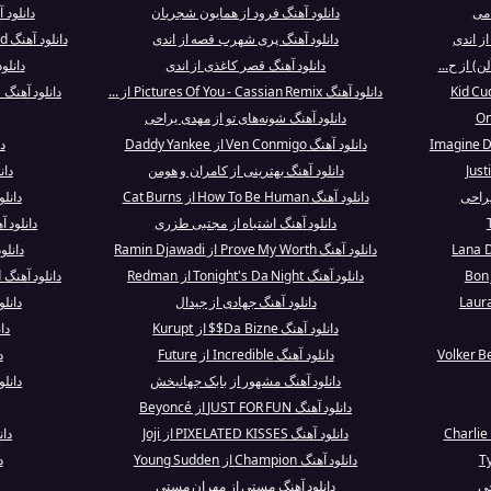
امی
دانلود آهنگ فرود از همایون شجریان
دانلود آهنگ at's the Use
ز اندی
دانلود آهنگ پری شهرب قصه از اندی
دانلود آهنگ When The Day Comes To An End از Cuco
) از ح...
دانلود آهنگ قصر کاغذی از اندی
دانلود آهنگ ves
دانلود آهنگ Pictures Of You - Cassian Remix از ...
دانلود آهنگ
دانلود آهنگ شونه‌های تو از مهدی یراحی
دانلود آهنگ Ven Conmigo از Daddy Yankee
د
دانلود آهنگ بهترینی از کامران و هومن
دان
یراحی
دانلود آهنگ How To Be Human از Cat Burns
دانل
دانلود آهنگ اشتباه از مجتبی طزری
دانلود آهنگ pe New Gospel
دانلود آهنگ Prove My Worth از Ramin Djawadi
دانلود آهنگ uno
دانلود آهنگ Tonight's Da Night از Redman
دانلود آهنگ Confessions of a Dangerous Mind از ...
دانلود آهنگ جهادی از جیدال
دانلود آهنگ 
دانلود آهنگ Da Bizne$$ از Kurupt
دانلود
دانلود آهنگ Incredible از Future
د
دانلود آهنگ مشهور از بابک جهانبخش
دانل
دانلود آهنگ JUST FOR FUN از Beyoncé
دانلود آهنگ PIXELATED KISSES از Joji
دانلود 
دانلود آهنگ Champion از Young Sudden
دا
دانلود آهنگ مستی از مهران مستی