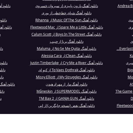
دانلود آهنگ بارون پاییزی از سیروان خسروی
دانلود 
دانلود آهنگ شبای خط‌خطی از پوری
مدی
دانلود آهنگ Music Of The Sun از Rihanna
دانلود آهنگ ter
ری
دانلود آهنگ Spare Me a Little از Fleetwood Mac
دانلود آهنگ er İnan İster İnanma
دانلود آهنگ Boys In The Street از Calum Scott
د
دانلود آهنگ پریا از حبیب
دانلود آهنگ No Se Me Quita از Maluma
دانلود
دانلود آهنگ Clean از Alessia Cara
شیری
دانلود آهنگ Cry Me a River از Justin Timberlake
دانلود آهنگ titled
دانلود آهنگ To Vaes Dothrak از کیو ای
دانلود آهنگ 
دانلود آهنگ My Struggles از Missy Elliott
دان
دانلود آهنگ مار از مهراد هیدن
دانلود آهنگ hine A Light - Live / Remastered 2
دانلود آهنگ SUPERMODEL از Måneskin
دانلود آه
دانلود آهنگ GANJA GUN از TM Bax 2
د
دانلود آهنگ بغض (نسخه جایگزین) از ابی