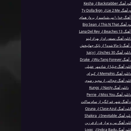
آهنگ Backstabber از Kesha
Lie 2 Me از Ty Dolla $ign
 آهنگ خدا را می‌شناسم از پرواز همای
نگ This N That از Big Sean
Bea از Lana Del Rey
انلود آهنگ نصفه راه از بهزاد لیتو
د آهنگ تا حالا شده؟ از بابک جهانبخش
انلود آهنگ 30 Inches از Juicy J
Wu-Tang Fore از Drake
نلود آهنگ خیلیا از شادمهر عقیلی
دانلود آهنگ Memphis از کیو ای
نلود آهنگ خجالتی از مجید رضوی
دانلود آهنگ Nasty از Kungs
دانلود آهنگ Miss You از Perrie
ود آهنگ شهر غم انگیز از سام ساکت
لود آهنگ Clase Azul از Ozuna
د آهنگ Inevitable از Shakira
نلود آهنگ من و تو از فرزاد فرزین
ود آهنگ Indica Badu از Logic