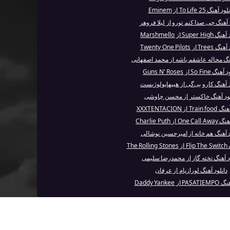
د آهنگ 25 To Life از Eminem
د آهنگ چی صدا کنم تورو از لیلا فروهر
Super H از Marshmello
T از Twenty One Pilots
هنگ محاله عاشقم باشه از محمد اصفهانی
So Fine از Guns N' Roses
د آهنگ کارو بی‌گی از هیپهاپولوژیست
لود آهنگ خاکستر از محسن چاوشی
T از XXXTENTACION
O از Charlie Puth
د آهنگ هم خانه از امیرحسین نوشالی
The 
ود آهنگ تخته گاز از محمدرضا سلیمی
دانلود آهنگ لورازپام از عرفان
ز Daddy Yankee