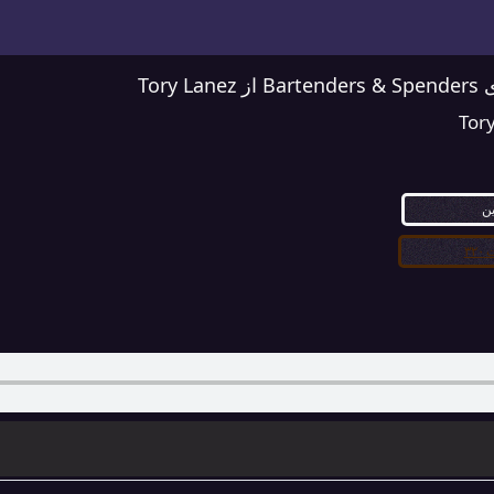
Tory 
Tor
ین
۳۲