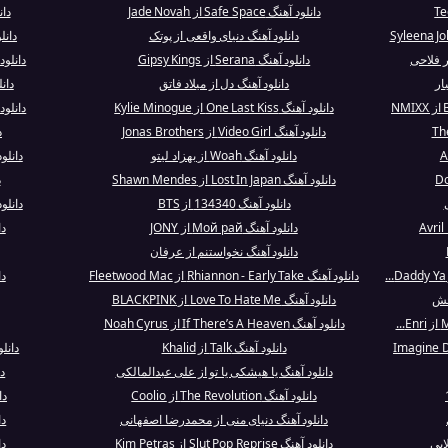
دانلود آهنگ Safe Space از Jade Novah
دانلود 
دانلود آهنگ دنیای واقعی از پوتک
دانلود آهنگ 
ر فلاحی
دانلود آهنگ Serana از Gipsy Kings
دانلود
دانلود آهنگ دل از میلاد فاتق
دانلود آه
دانلود آهنگ One Last Kiss از Kylie Minogue
دانلود آهنگ 13 ches
دانلود آهنگ Video Girl از Jonas Brothers
د
دانلود آهنگ Woah از بهزاد لیتو
دانلو
دانلود آهنگ Lost In Japan از Shawn Mendes
د
دانلود آهنگ 134340 از BTS
دانلود آهنگ ver
دانلود آهنگ Мой рай از JONY
دا
دانلود آهنگ نخواستنم از عرفان
دانلود آهنگ Rhiannon - Early Take از Fleetwood Mac
دا
بخش
دانلود آهنگ Love To Hate Me از BLACKPINK
دانلود آهنگ If There’s A Heaven از Noah Cyrus
دانلود آهنگ Talk از Khalid
دانل
دانلود آهنگ یا هیشکی یا تو از علی عبدالمالکی
دان
دانلود آهنگ The Revolution از Coolio
دانلو
دانلود آهنگ دنیای منی از محمدرضا اصفهانی
دا
ایی
دانلود آهنگ Slut Pop Reprise از Kim Petras
دانل