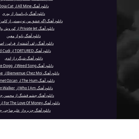
دانلود آهنگ All Mine از Doja Cat
دانلود آهنگ پاپ‌استار از پوری
دانلود آهنگ اگه عشق من تو نیستی از کامر
دانلود آهنگ Private Jet از کوروش وانتونز
دانلود آهنگ بانو از معین
دانلود آهنگ زلف آشفته از فرامرز اص
دانلود آهنگ TORTURED از Kid Cudi
دانلود آهنگ شبگرد از اندی
دانلود آهنگ Weed Song از Nate Dogg
دانلود آهنگ Bienvenue Chez Moi از Stromae
دانلود آهنگ The Hum از Ummet Ozcan
دانلود آهنگ Who I Am از Alan Walker
دانلود آهنگ چشم قشنگ از محسن جه
دانلود آهنگ For The Love Of Money از Dr. Dre
دانلود آهنگ جزیره از علیرضا جی 