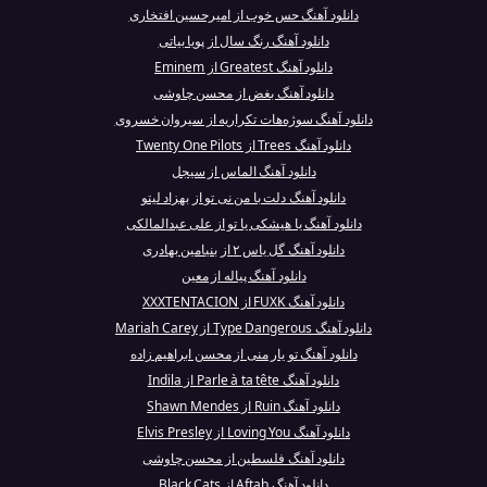
دانلود آهنگ حس خوب از امیرحسین افتخاری
دانلود آهنگ رنگ سال از پویا بیاتی
دانلود آهنگ Greatest از Eminem
دانلود آهنگ بغض از محسن چاوشی
دانلود آهنگ سوژه‌هات تکراریه از سیروان خسروی
دانلود آهنگ Trees از Twenty One Pilots
دانلود آهنگ الماس از سیجل
دانلود آهنگ دلت با من نی تو از بهزاد لیتو
دانلود آهنگ یا هیشکی یا تو از علی عبدالمالکی
دانلود آهنگ گل یاس ۲ از بنیامین بهادری
دانلود آهنگ پیاله از معین
دانلود آهنگ FUXK از XXXTENTACION
دانلود آهنگ Type Dangerous از Mariah Carey
دانلود آهنگ تو یار منی از محسن ابراهیم زاده
دانلود آهنگ Parle à ta tête از Indila
دانلود آهنگ Ruin از Shawn Mendes
دانلود آهنگ Loving You از Elvis Presley
دانلود آهنگ فلسطین از محسن چاوشی
دانلود آهنگ Aftab از Black Cats