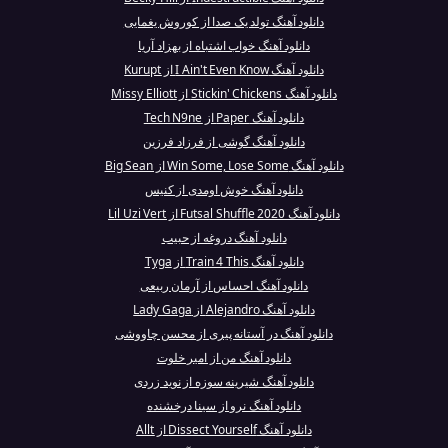
دانلود آهنگ تولد یک صدا از کوروش یغمایی
دانلود آهنگ خواب اشتباه از بهزاد آریا
دانلود آهنگ I Ain't Even Know از Kurupt
دانلود آهنگ Stickin' Chickens از Missy Elliott
دانلود آهنگ Paper از Tech N9ne
دانلود آهنگ گوشی از فرزاد فرزین
دانلود آهنگ Win Some, Lose Some از Big Sean
دانلود آهنگ خوش اومدی از کنیس
دانلود آهنگ Futsal Shuffle 2020 از Lil Uzi Vert
دانلود آهنگ دروغه از حبیب
دانلود آهنگ Train 4 This از Tyga
دانلود آهنگ احساس از آرمان ربیعی
دانلود آهنگ Alejandro از Lady Gaga
دانلود آهنگ در آستانه پیری از محسن چاووشی
دانلود آهنگ من از امیر خلوت
دانلود آهنگ شیرینه سوزه از نوید زردی
دانلود آهنگ نرو از سینا درخشنده
دانلود آهنگ Dissect Yourself از Allt