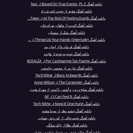
دانلود آهنگ Based On True Events, Pt. 2 از Nas
دانلود آهنگ عقیق از حجت اشرف‌زاد
دانلود آهنگ At The Risk Of Feeling Dumb از Twen...
دانلود آهنگ الویت از ماهان بهرام خان
دانلود آهنگ شک از مستان
دانلود آهنگ Throw Up Your Hands (Interlude) از ...
دانلود آهنگ فرمانروا از ایوان بند
دانلود آهنگ خونه به خونه از هایده
دانلود آهنگ Por Castigarme Tan Fuerte از ROSALÍA
دانلود آهنگ حارس از محسن چاوشی
دانلود آهنگ Bass Ackwards از Tech N9ne
دانلود آهنگ The Carpenter از Anne Wilson
دانلود آهنگ صلح درون و آشتی با اونور از مهراد هیدن
دانلود آهنگ I Can Feel It از NF
دانلود آهنگ Keep It One Hunit از Tech N9ne
دانلود آهنگ چشم نظر از سینا مقدم
دانلود آهنگ حجم خالی از کوروش یغمایی
دانلود آهنگ طلا از بابک سلگی
دانلود آهنگ حالم عوض می‌شه از شادمهر عقیلی