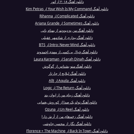
دانلود آهنگ ۲۰۱۸ از آتور‎
دانلود آهنگ Your Wish Is My Command از Kim Petras
دانلود آهنگ Complicated از Rihanna
دانلود آهنگ Sometimes از Ariana Grande
دانلود آهنگ من یه دیوونم از بهنام بانی
دانلود آهنگ بیداری از شادمهر عقیلی
دانلود آهنگ Intro: Never Mind از BTS
دانلود آهنگ خیال بی‌کسی از مهدی احمدوند
دانلود آهنگ Sarah Dinah از Laura Karpman
دانلود آهنگ منو بشناس از گوگوش
دانلود آهنگ لیلایچ از چارتار
دانلود آهنگ Aquila از Allt
دانلود آهنگ The Return از Logic
دانلود آهنگ زیبای من از ایوان بند
دانلود آهنگ تولد یک صدا از کوروش یغمایی
دانلود آهنگ Un Reel از Ozuna
دانلود آهنگ زخم‌های من از آرش دارا
دانلود آهنگ نگار از محسن چاوشی
دانلود آهنگ Back In Town از Florence + The Machine