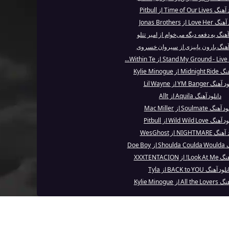
Time of Our  از Pitbull
Lov از Jonas Brothers
آهنگ یه دفعه دیگه می‌خوام از امیر تتلو
 آهنگ بارون پاییزی از سیروان خسروی
..
ز Kylie Minogue
گ YM Banger از Lil Wayne
دانلود آهنگ Aquila از Allt
نگ Soulmate از Mac Miller
 Wild Wild Love از Pitbull
NIGHTMA از WesGhost
Doe Bo
ز XXXTENTACION
ود آهنگ BACK to YOU از Tyla
از Kylie Minogue