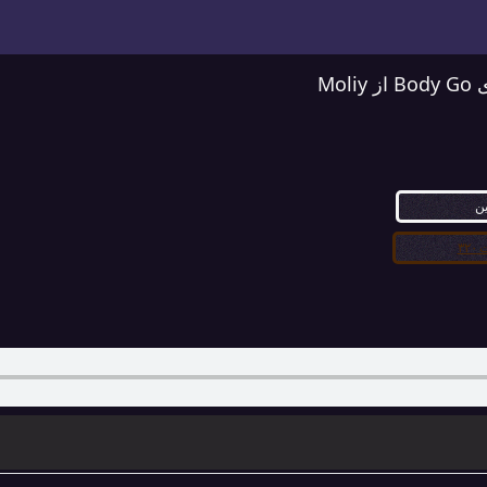
Mol
ین
۳۲