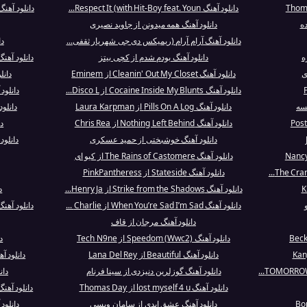
دانلود آهنگ Respect It (with Hit-Boy feat. Youn...
دانلود آهنگ Catcher In The Rye از  N' Roses
ده
دانلود آهنگ همه میدونن از جاوید نصیری
دانلود آهنگ آرام آرام (ریمیکس دی جی شهریار ثقفی...
دا
ه
دانلود آهنگ بودم شدم از کچی بیتز
دانلود آهنگ Let Me Fix My Weave از  Elliott
ی
دانلود آهنگ Cleanin' Out My Closet از Eminem
دانل
دانلود آهنگ Cocaine Inside My Blunts از Disco L...
دانلود آهنگ Oudunnit 
لسه
دانلود آهنگ Pills On A Log از Laura Karpman
دانلو
دانلود آهنگ Nothing Left Behind از Chris Rea
دا
دانلود آهنگ خوشبختی از حمید عسکری
دانلود آهنگ  Canyon
دانلود آهنگ The Rains of Castomere از کیو ای
دانلود آهنگ Stateside از PinkPantheress
دانلود آهنگ Strike from the Shadows از Henry Ja...
د
دانلود آهنگ When You’re Sad I’m Sad از Charlie ...
دانلود آهن
دانلود آهنگ مرجان از قاف
دانلود آهنگ Speedom (Wwc2) از Tech N9ne
د
دانلود آهنگ Beautiful از Lana Del Rey
دانلود آهنگ In the Closet از n
دانلود آهنگ گوزلرین دنیزدی از سینا فرنام
دان
دانلود آهنگ lost myself 4 u از Thomas Day
دانلود آهنگ Larger Than Life از treet Boys
دانلود آهنگ عشق ابدی از سامان ویسی
دانلود