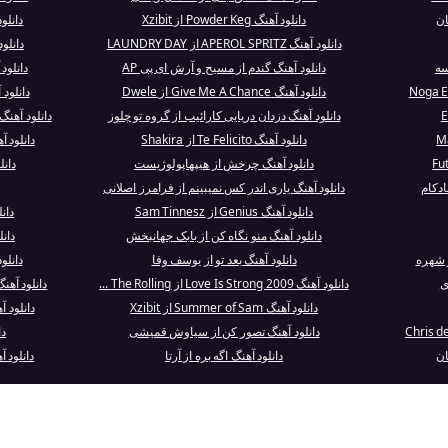
ان
دانلود آهنگ Powder Keg از Xzibit
دانلود آهنگ Lives
دانلود آهنگ APEROL SPRITZ از LAUNDRY DAY
دانلود آهنگ e Her
سه
دانلود آهنگ گندم از مسیح و آرش ای پی AP
دانلود 
دانلود آهنگ Give Me A Chance از Dwele
دانلود
دانلود آهنگ دزدان دریایی کارائیب از گروه تو چلوز
دانلود آهنگ Stand My Ground - Live از Within Te.
دانلود آهنگ Te Felicito از Shakira
دانلود آهنگ Midnight Ride ا
دانلود آهنگ چرخش از هیپهاپولوژیست
دانلود آهن
ادکام
دانلود آهنگ یاری اندر کس نمیبینم از فرامرز اصلانی
دانلود آهنگ Genius از Sam Tinnesz
دانلود آه
دانلود آهنگ منو نگاه کن از بابک جهانبخش
دانلود آهنگ
دانلود آهنگ بعد تو از یوسف وفا
دانلود آهنگ RE
ی
دانلود آهنگ Love Is Strong 2009 از The Rolling ...
دانلود آهنگ Shoulda Coulda Woulda از y
دانلود آهنگ Summer of Sam از Xzibit
دانلود آهنگ Look At Me! ا
دانلود آهنگ تصور کن از سیاوش قمیشی
دانل
ان
دانلود آهنگ اگه بره از آرتا
دانلود آهنگ All the Lovers 