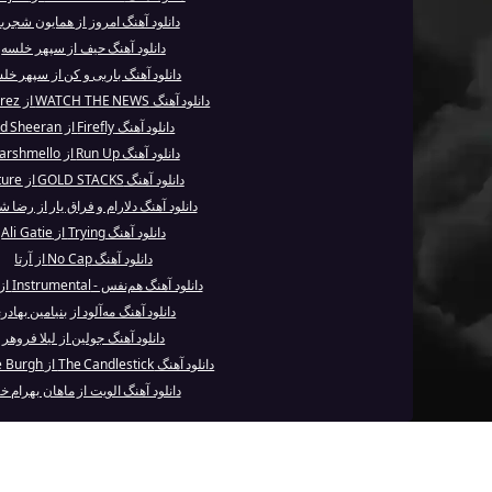
دانلود آهنگ امروز از همایون شجری
دانلود آهنگ حیف از سپهر خلسه
دانلود آهنگ باربی و کن از سپهر خل
دانلود آهنگ WATCH THE NEWS از Noga Erez
دانلود آهنگ Firefly از Ed Sheeran
دانلود آهنگ Run Up از Marshmello
دانلود آهنگ GOLD STACKS از Future
دانلود آهنگ دلارام و فراق یار از رضا ش
دانلود آهنگ Trying از Ali Gatie
دانلود آهنگ No Cap از آرتا
دانلود آهنگ هم‌نفس - Instrumental از شهره
دانلود آهنگ مه‌آلود از بنیامین بهادر
دانلود آهنگ جولین از لیلا فروهر
دانلود آهنگ The Candlestick از Chris de Burgh
دانلود آهنگ الویت از ماهان بهرام خ