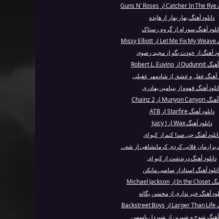
Guns
دانلود آهنگ بهار بهار از هایده
نلود آهنگ سوزله از گروه رستاک
Missy
ود آهنگ از خودت بگو از مجید رضوی
از Robert L. Euvino
د آهنگ عقل و عشق از شادمهر عقیلی
نلود آهنگ قهوه از بنیامین بهادری
Munyon از 2 Chainz
دانلود آهنگ Starfire از ATB
دانلود آهنگ Wax از Juicy J
انلود آهنگ چی صدا کنم از کیو ای
گ بز‌ارمان فلانی کردی کرمانشاهی از شه...
دانلود آهنگ درندشت از کیو ای
انلود آهنگ استاد از ساسی مانکن
Michael Jackso
لود آهنگ خبر نداری از محسن یگانه
Backs
 آهنگ شوخ و شیرین از شیردل یاسمی