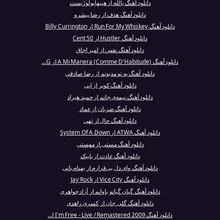
دانلود آهنگ یالله از هیپهاپولوژیست
دانلود آهنگ هدف از رضا پیشرو
دانلود آهنگ Run For My Whiskey از Billy Currington
دانلود آهنگ Hustler از 50 Cent
دانلود آهنگ نفس از امیر اجاق
دانلود آهنگ A Mi Manera (Comme D'Habitude) از G...
دانلود آهنگ به تو مدیونم از رضا صادقی
دانلود آهنگ کویر از ابی
دانلود آهنگ نیمه‌ی جانم از حمید هیراد
دانلود آهنگ ضربان از عماد
دانلود آهنگ حال از تهی
دانلود آهنگ ATWA از System Of A Down
دانلود آهنگ مستی از مهستی
دانلود آهنگ عادت از بابیک
دانلود آهنگ وای دل بی‌قرارم از بهنام بانی
دانلود آهنگ Vice City از Jay Rock
دانلود آهنگ گیان گیانو باوانم از آزاد جواهری
دانلود آهنگ گلی جان از کسری زاهدی
دانلود آهنگ I'm Free - Live / Remastered 2009 ا...