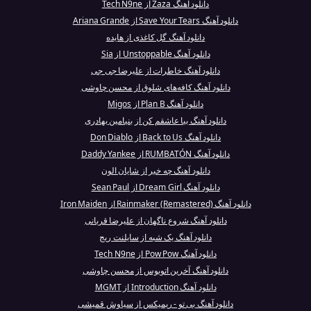
دانلود آهنگ Zaza از Tech N9ne
دانلود آهنگ Save Your Tears از Ariana Grande
دانلود آهنگ گل کاغذی از هایده
دانلود آهنگ Unstoppable از Sia
دانلود آهنگ خاطرات از علیرضا جی جی
دانلود آهنگ کافه‌های شلوق از محسن چاوشی
دانلود آهنگ Plan B از Migos
دانلود آهنگ بیا عاشقم کن از بنیامین بهادری
دانلود آهنگ Back to Us از Don Diablo
دانلود آهنگ RUMBATÓN از Daddy Yankee
دانلود آهنگ چه خبر از شایان الون
دانلود آهنگ Dream Girl از Sean Paul
دانلود آهنگ Rainmaker (Remastered) از Iron Maiden
دانلود آهنگ شروع ناگهان از علیرضا قربانی
دانلود آهنگ یک شبه از سایلنت ریج
دانلود آهنگ Pow Pow از Tech N9ne
دانلود آهنگ آخرین اتوبوس از محسن چاوشی
دانلود آهنگ Introduction از MGMT
دانلود آهنگ بی تو - ریمیکس از سیاوش قمیشی