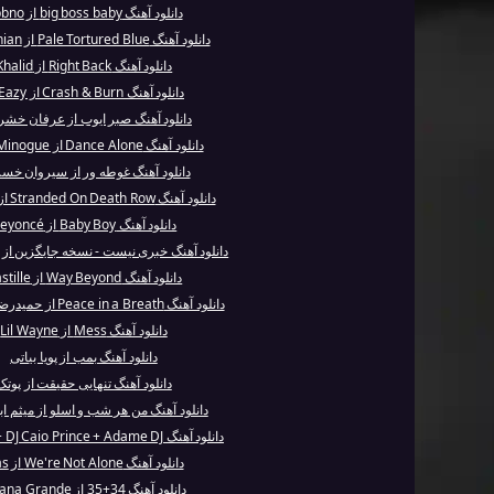
دانلود آهنگ big boss baby از bbno$
دانلود آهنگ Pale Tortured Blue از Draconian
دانلود آهنگ Right Back از Khalid
دانلود آهنگ Crash & Burn از G-Eazy
دانلود آهنگ صبر ایوب از عرفان خش
دانلود آهنگ Dance Alone از Kylie Minogue
دانلود آهنگ غوطه ور از سیروان خس
دانلود آهنگ Stranded On Death Row از Dr. Dre
دانلود آهنگ Baby Boy از Beyoncé
دانلود آهنگ خبری نیست - نسخه جایگزین از 
دانلود آهنگ Way Beyond از Bastille
دانلود آهنگ Peace in a Breath از حمیدرضا نصرالهی
دانلود آهنگ Mess از Lil Wayne
دانلود آهنگ بمب از پویا بیاتی
دانلود آهنگ تنهایی حقیقت از پوتک
دانلود آهنگ من هر شب و اسلو از میثم ا
دانلود آهنگ Stars + DJ Caio Prince + Adame DJ ا...
دانلود آهنگ We're Not Alone از Nas
دانلود آهنگ 34+35 از Ariana Grande