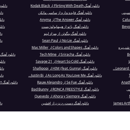
دانلود آهنگ Flirting With Death از Kodak Black
دانلود آهنگ ambles
حسینی
دانلود آهنگ فایده نداره از ساسی مانکن
دانلود 
دانلود آهنگ The Answer از Anyma
دانلود آه
دانلود آهنگ با تو از هیپهاپولوژیست
دانلود آهن
دانلود آهنگ پنگوئن از بهزاد لیتو
دانلو
دانلود آهنگ No Lie از Sean Paul
دانلود
 شب‌پره
دانلود آهنگ Colors and Shapes از Mac Miller
دانلود آهنگ Sriracha از Tech N9ne
دانلود آهنگ Morning Bell/Amnesiac از adiohead
دانلود آهنگ Heart So Cold از 21 Savage
دانلود آهنگ 
دانلود آهنگ HIM (feat. Gunna) از Shallipopi
دانلود آه
دانلود آهنگ As Long As You Love Me از Justin Bi...
دان
دانلود آهنگ Se Fue از Rauw Alejandro
دانلود آهنگ https://cdn.qepal.com/music/New/Oct...
دانلود آهنگ RONCA FREESTYLE از Bad Bunny
دانلود آهنگ Ahora y Siempre از Quevedo
دانلود آهنگ دست رد نزن از افشین
دانلو