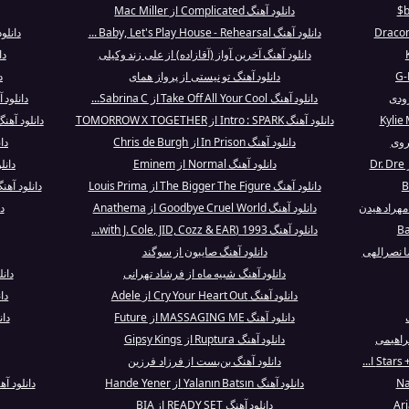
دانلود آهنگ Complicated از Mac Miller
دانلود آهنگ Baby, Let's Play House - Rehearsal ...
دانلود آهنگ eria
دانلود آهنگ آخرین آواز (آقازاده) از علی زند وکیلی
دانل
دانلود آهنگ تو نیستی از پرواز همای
دا
رودی
دانلود آهنگ Take Off All Your Cool از Sabrina C...
دانلود آهن
دانلود آهنگ Intro : SPARK از TOMORROW X TOGETHER
دانلود آهنگ Welcome To Rosas از Michaels
روی
دانلود آهنگ In Prison از Chris de Burgh
دا
دانلود آهنگ Normal از Eminem
دانلود آهنگ
دانلود آهنگ The Bigger The Figure از Louis Prima
دانلود آهنگ Gotta Get Back My Baby از
مهراد هیدن
دانلود آهنگ Goodbye Cruel World از Anathema
دان
دانلود آهنگ 1993 (with J. Cole, JID, Cozz & EAR...
دانلود آهنگ صایبون از سوگند
دانلود آهنگ شبیه ماه از فرشاد تهرانی
دان
دانلود آهنگ Cry Your Heart Out از Adele
دانلود
دانلود آهنگ MASSAGING ME از Future
دان
براهیمی
دانلود آهنگ Ruptura از Gipsy Kings
دانلود آهنگ بن‌بست از فرزاد فرزین
دانلود آهنگ Yalanın Batsın از Hande Yener
دانلود آهنگ Fuck it I love you از
دانلود آهنگ READY SET از BIA