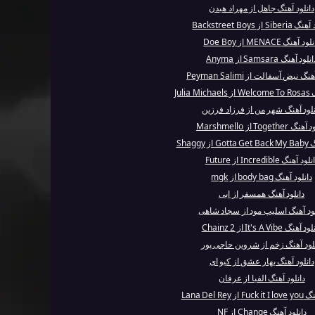
دانلود آهنگ جاهل از مهراد هیدن
Sib از Backstreet Boys
ود آهنگ MENACE از Doe Boy
نلود آهنگ Samsara از Anyma
گ نبض آسفالت از Peyman Salimi
Julia 
نلود آهنگ شهر من از فرزاد فرزین
 Together از Marshmello
 Shaggy
لود آهنگ Incredible از Future
دانلود آهنگ body bag از mgk
دانلود آهنگ همسفر از ابی
لود آهنگ اسلیپ مود از سجاد شاهی
 آهنگ It's A Vibe از 2 Chainz
لود آهنگ زخم از شروین حاجی پور
دانلود آهنگ بهار عشق از کیو ای
دانلود آهنگ الفبا از عرفان
 Lana Del Rey
دانلود آهنگ Change از NF