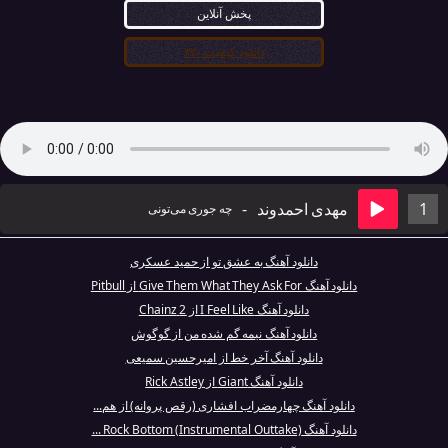
پخش آنلاین
دانلود کیفیت ۳۲۰
1
مهدی احمدوند
-
چه جوری می‌تونی
دانلود آهنگ به عشق تو از حمید عسکری
دانلود آهنگ Give Them What They Ask For از Pitbull
دانلود آهنگ I Feel Like از 2 Chainz
دانلود آهنگ نیمه گم شده من از گوگوش
دانلود آهنگ آخر خط از امیرحسین سمیعی
دانلود آهنگ Giant از Rick Astley
دانلود آهنگ چهارمضراب افشاری (رقص پروانه) از هم...
دانلود آهنگ Rock Bottom (Instrumental Outtake) ...