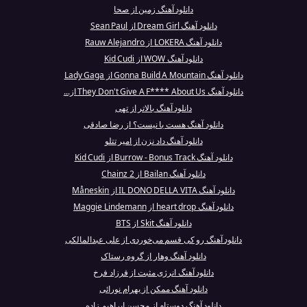
دانلود آهنگ زمین از صحا
دانلود آهنگ Dream Girl از Sean Paul
دانلود آهنگ LOKERA از Rauw Alejandro
دانلود آهنگ WOW از Kid Cudi
دانلود آهنگ Gonna Build A Mountain از Lady Gaga
دانلود آهنگ They Don't Give A F**** About Us از...
دانلود آهنگ بالاتر از تهی
دانلود آهنگ هست یا نیست؟ از رضا صادقی
دانلود آهنگ داد نزن از امیر تتلو
دانلود آهنگ Burrow - Bonus Track از Kid Cudi
دانلود آهنگ Bailan از 2 Chainz
دانلود آهنگ IL DONO DELLA VITA از Måneskin
دانلود آهنگ heart drop از Maggie Lindemann
دانلود آهنگ Skit از BTS
دانلود آهنگ رو کی قسم می‌خوردی از علی عبدالمالکی
دانلود آهنگ وهار از گروه رستاک
دانلود آهنگ انرژی مثبت از فرزاد فرخ
دانلود آهنگ ممکن از بهرام نورائی
دانلود آهنگ دوستام از محسن ابراهیم زاده