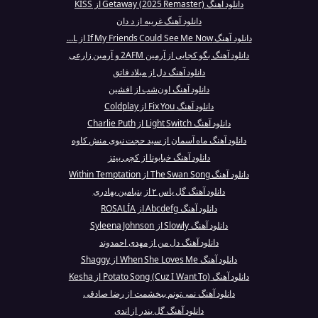
دانلود آهنگ Getaway (2025 Remaster) از KISS
دانلود آهنگ غریبه از د دان
دانلود آهنگ If My Friends Could See Me Now از L...
دانلود آهنگ بگو کجایی از آرمین 2AFM و آرمین زارعی
دانلود آهنگ دل از میلاد فاتق
دانلود آهنگ اون‌شب از افشین
دانلود آهنگ Fix You از Coldplay
دانلود آهنگ Light Switch از Charlie Puth
دانلود آهنگ ماه آسمان از سید حجت نبوی منش کاوه
دانلود آهنگ خیابونا از کچی بیتز
دانلود آهنگ The Swan Song از Within Temptation
دانلود آهنگ گل یاس ۲ از بنیامین بهادری
دانلود آهنگ Abcdefg از ROSALÍA
دانلود آهنگ Slowly از Syleena Johnson
دانلود آهنگ دل من از مهدی احمدوند
دانلود آهنگ When She Loves Me از Shaggy
دانلود آهنگ Potato Song (Cuz I Want To) از Kesha
دانلود آهنگ نمی‌تونم ببخشمت از رضا صادقی
دانلود آهنگ گل بندر از اندی