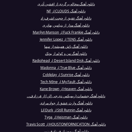
دانلود آهنگ محاله برگردی از افشین آذری
دانلود آهنگ CLOUDS از NF
دانلود آهنگ عقیق از حجت اشرف‌زاد
دانلود آهنگ مدار از بنیامین بهادری
دانلود آهنگ Fuck Frankie از Marilyn Manson
دانلود آهنگ TENS از Jennifer Lopez
دانلود آهنگ باش همیشه از سها
دانلود آهنگ من و کولم از پوتک
دانلود آهنگ Desert Island Disk از Radiohead
دانلود آهنگ True Blue از Madonna
دانلود آهنگ Sunrise از Coldplay
دانلود آهنگ My Fault از Tech N9ne
دانلود آهنگ Heaven از Kane Brown
دانلود آهنگ چشمات (ریمیکس دی جی الن) از فرزاد ف...
دانلود آهنگ وارث عشق از جواد مرادی
دانلود آهنگ Still Runnin از Lil Durk
دانلود آهنگ Heisman از Tyga
دانلود آهنگ HOUSTONFORNICATION از Travis Scott
دانلود آهنگ بمون از فرزاد فرزین