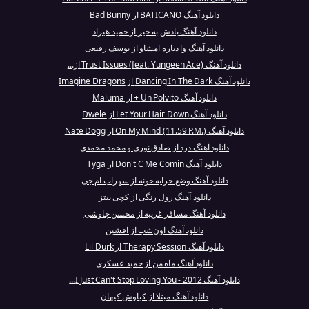
دانلود آهنگ BATICANO از Bad Bunny
دانلود آهنگ یادش به خیر از حمید هیراد
دانلود آهنگ وا دیاره امشاو از یوسف رفیعی
دانلود آهنگ Trust Issues (feat. Yungeen Ace) از...
دانلود آهنگ Dancing In The Dark از Imagine Dragons
دانلود آهنگ Un Polvito + از Maluma
دانلود آهنگ Let Your Hair Down از Dwele
دانلود آهنگ On My Mind (11.59 P.M.) از Nate Dogg
دانلود آهنگ درد از صادق نوری و محمد محمدی
دانلود آهنگ Don't C Me Comin از Tyga
دانلود آهنگ وضع خرابه خونه از سهراب ام جی
دانلود آهنگ رول رنگی از کچی بیتز
دانلود آهنگ مسافر غریبه از محسن چاوشی
دانلود آهنگ اون‌شب از افشین
دانلود آهنگ Therapy Session از Lil Durk
دانلود آهنگ ماه من از حمید عسکری
دانلود آهنگ I Just Can't Stop Loving You - 2012...
دانلود آهنگ مبتلا از کیاوش کیهان