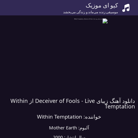
کیو ای موزیک
موسیقی زنده می‌ماند و زندگی می‌بخشد
دانلود آهنگ زیبای Deceiver of Fools - Live از Within
Temptation
خواننده:
Within Temptation
آلبوم:
Mother Earth
سال انتشار:
2000