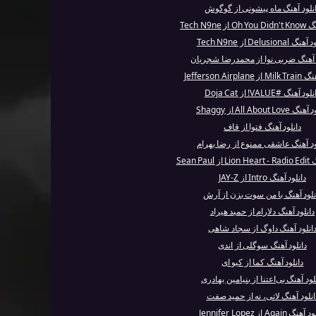
نلود آهنگ ماه پیشونی از گوگوش
 Tech N9ne
 Delusional از Tech N9ne
د آهنگ ضربی نوا از محمدرضا شجریان
Jefferson Airpla
ود آهنگ #VALUE! از Doja Cat
All About Love از Shaggy
دانلود آهنگ فتوا از قاف
ود آهنگ عاشقی ممنوع از رضا بهرام
Sean Pa
دانلود آهنگ Intro از JAY-Z
نلود آهنگ با من سوت بزن از آرش
دانلود آهنگ دلارام از حمید هیراد
انلود آهنگ داوگ از سجاد شاهی
دانلود آهنگ سوگلی از اندی
دانلود آهنگ کما از کیو ای
لود آهنگ بی‌اعتنا از بنیامین بهادری
انلود آهنگ لاتی، نه از حمید صفت
نگ Again از Jennifer Lopez