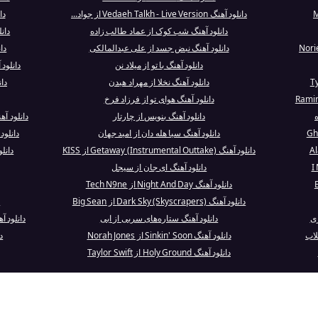
دانلود آهنگ Vedaeh Talkh - Live Version از جواد...
دا
دانلود آهنگ شب کوک از عماد طالب زاده
دانلود آهن
دانلود آهنگ نبض جسد از علی عبدالمالکی
دانلود
دانلود آهنگ با تو از میلاد نن
دانلود آهنگ  Day's Work
دانلود آهنگ نخلا از مهراد هیدن
دان
دانلود آهنگ هوای تو از فرزاد فرخ
ه
دانلود آهنگ بنویس از چارتار
دانلود آهنگ My Favourite Pill از 
دانلود آهنگ سیا هله دان از امید جهان
دانلود
دانلود آهنگ Getaway (Instrumental Outtake) از KISS
دانلود آهنگ ng
دانلود آهنگ ای جان از سیجل
دانلود آهنگ Night And Day از Tech N9ne
دانلود آهنگ Dark Sky (Skyscrapers) از Big Sean
د
ری
دانلود آهنگ ستاره‌های سربی از ابی
دانلود آهنگ introduction از
لاب
دانلود آهنگ Sinkin' Soon از Norah Jones
دان
دانلود آهنگ Holy Ground از Taylor Swift