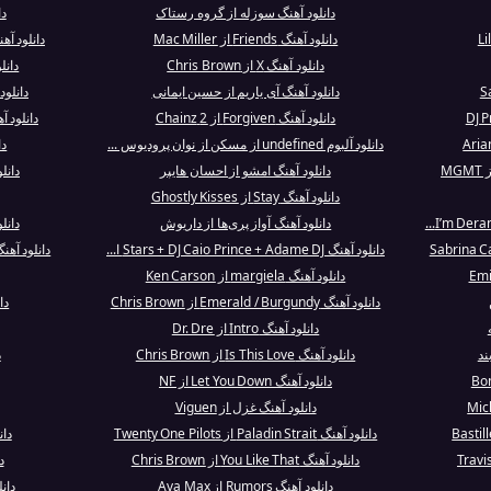
دانلود آهنگ سوزله از گروه رستاک
دا
دانلود آهنگ Friends از Mac Miller
دانلود آهنگ Oh You Didn't Know از
دانلود آهنگ X از Chris Brown
دانلود آهنگ
دانلود آهنگ آی یاریم از حسین ایمانی
دانلو
دانلود آهنگ Forgiven از 2 Chainz
دانلود آهنگ Milk Train از ne
دانلود آلبوم undefined از مسکن از نوان پرودیوس ...
دانل
دانلود آهنگ امشو از احسان هایپر
دانلود آهنگ 
دانلود آهنگ Stay از Ghostly Kisses
دانلود آهنگ آواز پری‌ها از داریوش
دانل
دانلود آهنگ Stars + DJ Caio Prince + Adame DJ ا...
دانلود آهنگ Lion Heart - Radio Edit از ul
دانلود آهنگ margiela از Ken Carson
دانلود آهنگ Emerald / Burgundy از Chris Brown
دا
دانلود آهنگ Intro از Dr. Dre
ند
دانلود آهنگ Is This Love از Chris Brown
د
دانلود آهنگ Let You Down از NF
دانلود آهنگ غزل از Viguen
دانلود آهنگ Paladin Strait از Twenty One Pilots
دان
دانلود آهنگ You Like That از Chris Brown
د
دانلود آهنگ Rumors از Ava Max
دانلود آه