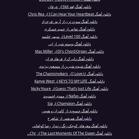
دانلود آهنگ اِهه Skit از عرفان
دانلود آهنگ I Can Hear Your Heartbeat از Chris Rea
دانلود آهنگ سوت ترن از آرش فرخزاد
دانلود آهنگ تقاص از حمید عسکری
دانلود آهنگ Level 100 از سپهر خلسه
دانلود آهنگ پوسته شیر از ابی
دانلود آهنگ DJ's Chord Organ از Mac Miller
دانلود آهنگ دلبرک از فرهاد فران
دانلود آهنگ شیوه شیرین از مسعود بیژندی
دانلود آهنگ I Love U از The Chainsmokers
دانلود آهنگ KEYS TO MY LIFE از Kanye West
دانلود آهنگ Guess That’s Just Life از Nicky Youre
دانلود آهنگ Nafas از مهدی احمدوند
دانلود آهنگ Champion از Sia
دانلود آهنگ حسودی از کامران و هومن
دانلود آهنگ هم‌نفس از شاهرخ
دانلود آهنگ مغزهای کوچک زنگ زده از رضا کولغانی
دانلود آهنگ The Last Moments Of The Dawn از Chr...