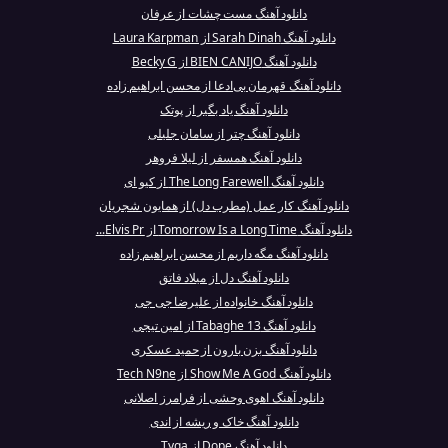
دانلود آهنگ مست چشات از عرفان
دانلود آهنگ Sarah Dinah از Laura Karpman
دانلود آهنگ BIEN CANIJO از Becky G
دانلود آهنگ قهرمان بی‌ادعا از محسن ابراهیم زاده
دانلود آهنگ یاد بگیر از پوتک
دانلود آهنگ چتر از سامان جلیلی
دانلود آهنگ همسفر از لیلا فروهر
دانلود آهنگ The Long Farewell از کیو ای
دانلود آهنگ کار عمل (مطرب دل) از همایون شجریان
دانلود آهنگ Tomorrow Is a Long Time از Elvis Pr...
دانلود آهنگ مگه داریم از محسن ابراهیم زاده
دانلود آهنگ دل از میلاد فاتق
دانلود آهنگ خانواده از علیرضا جی جی
دانلود آهنگ Tabaghe 13 از امین تیجی
دانلود آهنگ بزن بارون از حمید عسکری
دانلود آهنگ Show Me A God از Tech N9ne
دانلود آهنگ اهوی وحشی از فرامرز اصلانی
دانلود آهنگ خاک و ریشه از اندی
دانلود آهنگ Dope از Tyga