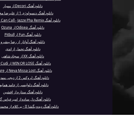
دانلود آهنگ Decori از مهیار
دانلود آهنگ دنسولوژی 1 از علیرضا مختاری
دانلود آهنگ U Can Call - Jazze Pha Remix از 2Pac
دانلود آهنگ Odisea از Ozuna
دانلود آهنگ Fun از Pitbull
دانلود آهنگ آواتار از رضا پیشرو
دانلود آهنگ تحمل از اندی
دانلود آهنگ XX از سجاد شاهی
دانلود آهنگ WIN OR LOSE از Kid Cudi
دانلود آهنگ Neva Missa Lost از Future
دانلود آهنگ لروکس 2 از دیجی مهدیار
دانلود آهنگ دلواپسی از حامد همایو
دانلود آهنگ ستاره از افشین
دانلود آهنگ دل ساده از امیرعباس گ
دانلود آهنگ دیده بگشا II - بی‌کلام از محمد اصفهانی