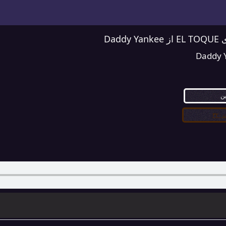
Dadd
Daddy 
ین
۳۲