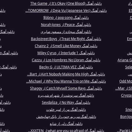
اد
دانلود آهنگ It's Okay (One Blood) از The Game
دانلود آهنگ Deja Vu (Japanese Ver.) از TOMORROW...
دانلود آهنگ e
دانلود آهنگ pop song از bbno$
دانلود آهنگ Peace از Norah Jones
دانلود آهنگ r
ی
دانلود آهنگ سجاده از مسعود صابری
دانلود آهنگ Running Wild (Tumblr Girls 2) از 
دانلود آهنگ Treat Me Right از Backstreet Boys
د
دانلود آهنگ Smell Like Money از 2 Chainz
دان
بخش
دانلود آهنگ Interlude 1 از Miley Cyrus
دانلود آهنگ Where Does the DJ Go? از Kylie Minogue
دانلود آهنگ Los Hombres No Lloran از Cazzu
دانلود آهنگ ULTIMA VEZ از Becky G
دانلود آهنگ Rhythm Divine - Fernando G Remix از...
شی
دانلود آهنگ Ain’t Nobody Making Me High از Bart...
دانل
دانلود آهنگ Why You Wanna Trip on Me از Michael...
دانلود آهنگ Catch Myself Some Rays از Shaggy
دا
دانلود آهنگ سرنوشت از شهرام شب‌پره
دان
دانلود آهنگ No Way از Sevdaliza
دانلود آ
دانلود آهنگ من از امیر خلوت
دانلود آه
دانلود آهنگ می‌ریم جنوب از بابک جهانبخش
دانلود آهنگ دلی از شایع
دانلود آهن
دانلود آهنگ what are you so afraid of از XXXTEN...
دانلود آهنگ FLASHMOB. I 