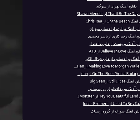
دانلود آهنگ تهران از سوگند
Shaw
On the Be از Chris Rea
نلود آهنگ نیالوده از احسان مهدیان
لود آهنگ زخم کاری از یاسر محمدی
نلود آهنگ بن‌بست از علیرضا عصار
آهنگ Believe In Love از ATB
د آهنگ بی‌احساس از علی عبدالمالکی
Jen...
 آهنگ Still I Rise از Big Sean
لود آهنگ من حافظم از روزبه بمانی
I Mon
 از Jonas Brothers
نلود آهنگ سوزله از گروه رستاک