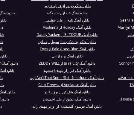
دانلود آهنگ جواهر از فرزاد فرزین
دانلود آهنگ خنه از رضا زنگنه
دانلود آهنگ That’ll Be The Day از n Mendes
دانلود آهنگ نامه از علی عظیمی
دانلود آهنگ ach
دانلود آهنگ Holiday از Madonna
دا
انم
دانلود آهنگ EL TOQUE از Daddy Yankee
دان
دانلود آهنگ پیدات کردم از سهیل رحمانی
دا
اک
دانلود آهنگ Pale Grass Blue از Enya
دانلود 
یک پی
دانلود آهنگ برج از ابی
دانلو
دانلود آهنگ In Ya City از ZEDDY WILL
دانلود آهنگ Making Love to Morgan Wallen از Hen...
دانلود آهنگ قرار از مهدی احمدوند
دانلود آهنگ On The Floor (Ven a Bailar) از n
دانلود آهنگ Ain't That Some Shit - Interlude از...
دانلود
دانلود آهنگ Applause از Sam Tinnesz
دان
دانلود آهنگ شل کن از بهزاد لیتو
دانلود آهنگ Hey You Beautiful Land از ster
دانلود آهنگ عشق از علی احمدیان
دانلود آهنگ Used To Be
دانلود آهنگ خوشوم گلمیشدی از اوزیر مهدی زاده
دا