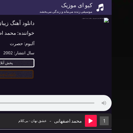
کیو ای موزیک
موسیقی زنده می‌ماند و زندگی می‌بخشد
دانلود آهنگ زیب
خواننده:
محمد اص
آلبوم:
حصرت
سال انتشار:
2002
پخش آنلا
دانلود کیفیت ۰
1
محمد اصفهانی
-
عشق نهان - بی‌کلام