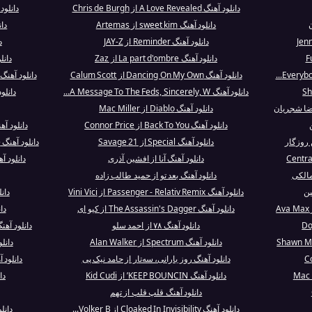
دانلود آهنگ A Love Revealed از Chris de Burgh
دانلود آهنگ our Body
دانلود آهنگ sweet kim از Artemas
دانلود
دانلود آهنگ Reminder از JAY-Z
دا
دانلود آهنگ La part d'ombre از Zaz
دانلود آهنگ
دانلود آهنگ Dancing On My Own از Calum Scott
دانلود آهنگ Come into My World (Interlud) از Ky.
دانلود آهنگ A Message To The Feds, Sincerely, W...
دانلود آهنگ rmal
رضا شجریان
دانلود آهنگ Diablo از Mac Miller
دانلود آهنگ Back To You از Connor Price
دانلود آهنگ Breathe Deeper از 
 روزگار
دانلود آهنگ Special از 21 Savage
دانلود آهنگ A Small Measure of Peace از Hans Zi...
دانلود آهنگ آنا از افشین آذری
دانلود آهنگ Dope Boy Magic ا
مالکی
دانلود آهنگ بعد تو از حمید طالب زاده
ین
دانلود آهنگ Passenger - Relativ Remix از Vini Vici
دانلود آه
دانلود آهنگ The Assassin's Dagger از کیو ای
دانلود
دانلود آهنگ ۷۸ از احمد سلو
دانلود آهن
دانلود آهنگ Spectrum از Alan Walker
دانل
دانلود آهنگ روز بارانی، سه‌تار از حامد نیک پی
دانلود آهنگ Vivo por Ella 
دانلود آهنگ KEEP BOUNCIN’ از Kid Cudi
دانلو
دانلود آهنگ قلپ قلپ از تهم
دانلود آهنگ Cloaked In Invisibility از Volker B...
دانلود آهنگ 