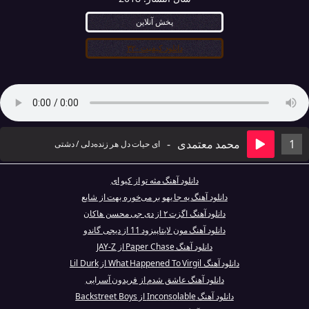
پخش آنلاین
دانلود کیفیت ۳۲۰
1
محمد معتمدی
-
ای حیات دل هر زنده‌دلی / دشتی
دانلود آهنگ مثه تو از کیو ای
دانلود آهنگ یه جا یهو بر می‌خوره بهت از شایع
دانلود آهنگ اگزت ۲ از دی جی محسن هاکان
دانلود آهنگ مون لایتاپیزود 11 از دیجی گاندو
دانلود آهنگ Paper Chase از JAY-Z
دانلود آهنگ What Happened To Virgil از Lil Durk
دانلود آهنگ عاشق شدم از فریدون آسرایی
دانلود آهنگ Inconsolable از Backstreet Boys