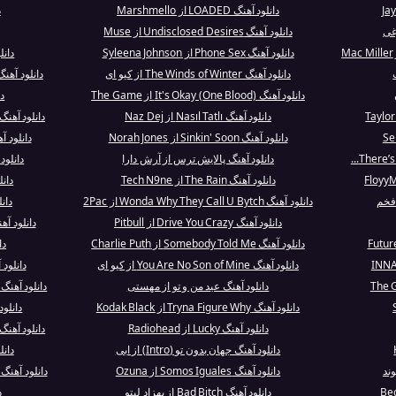
دانلود آهنگ LOADED از Marshmello
د
غی
دانلود آهنگ Undisclosed Desires از Muse
دانلود آهنگ Phone Sex از Syleena Johnson
دانلود آهنگ
دانلود آهنگ The Winds of Winter از کیو ای
دانلود آهن
دانلود آهنگ It's Okay (One Blood) از The Game
دا
دانلود آهنگ Nasıl Tatlı از Naz Dej
دانلود آهنگ Too Good At Goodbyes از  Smith
دانلود آهنگ Sinkin' Soon از Norah Jones
دانلود آهنگ Wasting Angels 
دانلود آهنگ پالایش ترس از آرش دارا
دانلود
دانلود آهنگ The Rain از Tech N9ne
دانلود
افخم
دانلود آهنگ Wonda Why They Call U Bytch از 2Pac
دان
دانلود آهنگ Drive You Crazy از Pitbull
دانلود آهنگ I Bet My Life از gons
دانلود آهنگ Somebody Told Me از Charlie Puth
دا
دانلود آهنگ You Are No Son of Mine از کیو ای
دانلود آهنگ hose Nights
دانلود آهنگ عید من و تو از مهستی
دانلود آهنگ The Third Week In The Chelsea از Je..
دانلود آهنگ Tryna Figure Why از Kodak Black
دانلود آهنگ riner
دانلود آهنگ Lucky از Radiohead
دانلود آهنگ Look Up At The Stars (Live) از Shaw
دانلود آهنگ جهان بدون تو (Intro) از ابی
دانلود آهن
وند
دانلود آهنگ Somos Iguales از Ozuna
دانلود آهنگ Judah Smith Interlude از ana Del Rey
دانلود آهنگ Bad Bitch از بهزاد لیتو
د