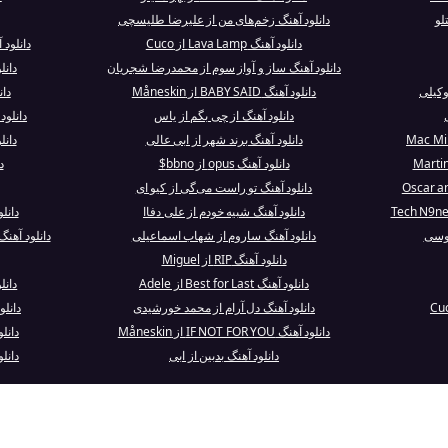
لو
دانلود آهنگ زخم‌های من از علیرضا طلیسچی
دانلود آهنگ Lava Lamp از Cuco
دانلود آهنگ Moonlight
دانلود آهنگ ساز و آواز سوم از محمدرضا شجریان
دانل
وکیلی
دانلود آهنگ BABY SAID از Måneskin
دان
دانلود آهنگ از چی بگم از یاس
دانلود آهنگ e Hands
دانلود آهنگ برند شهر از ابی عالی
دانلود آهنگ
دانلود آهنگ opus از bbno$
د
دانلود آهنگ تو راست می‌گی از کیو ای
دانلود آهنگ شبیه خودم از علی دفاا
دانل
طوسی
دانلود آهنگ ساروم از شهاب اسماعیلی
دانلود آهنگ ce Frehley Guitar Solo (Live At Co
دانلود آهنگ RIP از Miguel
دانلود آهنگ Best for Last از Adele
دانل
دانلود آهنگ دل آرام از محمد خورشیدی
دانلود آهنگ cted
دانلود آهنگ IF NOT FOR YOU از Måneskin
دانلود آهنگ t
دانلود آهنگ بدبین از ابی
دانل