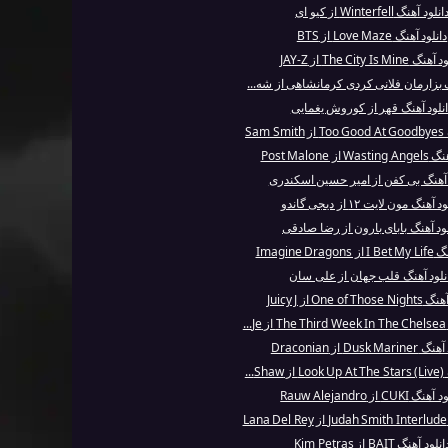
انلود آهنگ Winterfell از کیو ای
دانلود آهنگ Love Maze از BTS
 The City Is Mine از JAY-Z
گ بز‌ارمان فلانی کردی کرمانشاهی از شه...
نلود آهنگ قهر از کوروش یغمایی
Sam
از Post Malone
 آهنگ بی کفن از امیر حسین اسکندری
 آهنگ مون لایت ۱۲ از دیجی گاندو
لود آهنگ بابای بارون از رضا صادقی
Imagine Dra
نلود آهنگ قلب جهان از علی سان
One of T از Juicy J
.
Dusk Ma از Draconian
...
گ CUKI از Rauw Alejandro
L
انلود آهنگ BAIT از Kim Petras