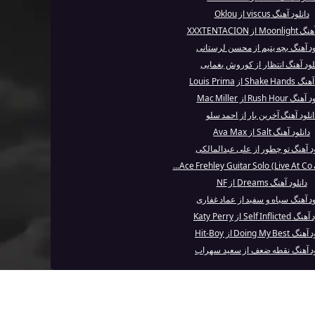
دانلود آهنگ viscus از Oklou
 از XXXTENTACION
ود آهنگ بچه یتیم از محسن لرستانی
لود آهنگ انتظار از کوروش یغمایی
Shak از Louis Prima
 Rush Hour از Mac Miller
انلود آهنگ آخرین بار از احمد سلو
دانلود آهنگ Salt از Ava Max
ود آهنگ تو چطور از علی عبدالمالکی
A...
دانلود آهنگ Dreams از NF
ود آهنگ سیاه و سفید از عماد غفاری
Self Infli از Katy Perry
Doing My Bes از Hit-Boy
ود آهنگ نقطه ضعف از سعید سهراب