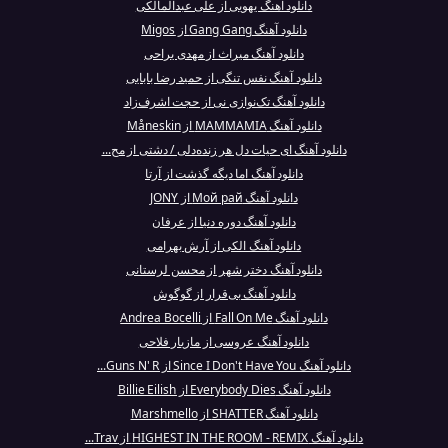
دانلود آهنگ یهویی از علی عبدالمالکی
دانلود آهنگ Gang Gang از Migos
دانلود آهنگ میراث از مهدی یراحی
دانلود آهنگ نفس تنگی از حمید رضا بابایی
دانلود آهنگ تک‌نوازی نی از حجت اشرف‌زاد
دانلود آهنگ MAMMAMIA از Måneskin
دانلود آهنگ ای حیات دل هر زنده‌دلی / دشتی از مح...
دانلود آهنگ اما دیگه گذشت از آرتا
دانلود آهنگ Мой рай از JONY
دانلود آهنگ دوره دنیا از عرفان
دانلود آهنگ الکی از آرش بهرامی
دانلود آهنگ دختر شهر از محسن لرستانی
دانلود آهنگ بی‌قرار از گوگوش
دانلود آهنگ Fall On Me از Andrea Bocelli
دانلود آهنگ عروسی از مازیار فلاحی
دانلود آهنگ Since I Don't Have You از Guns N' R...
دانلود آهنگ Everybody Dies از Billie Eilish
دانلود آهنگ SHATTER از Marshmello
دانلود آهنگ HIGHEST IN THE ROOM - REMIX از Trav...