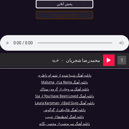
پخش آنلاین
دانلود کیفیت ۳۲۰
1
محمدرضا شجریان
-
فرود
دانلود آهنگ شیدا شدم از شهرام ناظری
دانلود آهنگ La Reina از Maluma
دانلود آهنگ مروچان از گروه رستاک
دانلود آهنگ You Have Been Loved از Sia
دانلود آهنگ Bad Guys از Laura Karpman
دانلود آهنگ قاليباف از گوگوش
دانلود آهنگ لحظه‌ها از حبیب
دانلود آهنگ سرنوشت از محسن یگانه