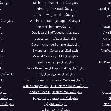
دانلود آهنگ Bad از Michael Jackson
دانلود آهنگ : St.Patrick / Cú Chulainn / O
دانلود آهنگ I'm A Bad از Redman
د
بخش
دانلود آهنگ Harder از Chris Brown
دانلود آهنگ Caged از Within Temptation
دانلود آهنگ Since I Don't Have You از Guns N' R
دانلود آهنگ The Glory از Jeezy
دان
دانلود آهنگ Bad Together از Dua Lipa
دانلود
دانلود آهنگ قاصدک از رضا صادقی
دان
دانلود آهنگ Amor de Siempre از Cuco
دانلود آهنگ Colourspill از I Monster
دانلود آهنگ utro
دانلود آهنگ 1991 از Crystal Castles
دان
دانلود آهنگ بیهوده نبوده از اندی
دان
دانلود آهنگ Angels Calling از Laura Branigan
دا
دانلود آهنگ عشق پنهون از راغب
دانلود آهنگ Suéltame Las Riendas از Enrique Igl..
ان
دانلود آهنگ Rock Bottom (Instrumental Outtake) ...
دانلود آ
دانلود آهنگ Our Solemn Hour از Within Temptation
دا
رانی )
دانلود آهنگ Pianissimo از Andrea Bocelli
دانلود آهنگ Me Love
دانلود آهنگ مجنونه‌ شهر از علی سورنا
دانلود آهنگ actory Girl - Live / Remastered 20
دانلود آهنگ KI از آرتا
دانلود آهنگ Kneel Before the Gods of Rock and R...
دانلود آهنگ اکتون از آتور‎