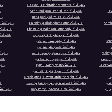
دانلود آهنگ Celebration Moments از Hit-Boy
دان
دانلود آهنگ Roll Wid Di Don از Sean Paul
دان
دانلود آهنگ All Your Luck از Ben Quad
دان
دانلود آهنگ Til Kingdom Come از Coldplay
دانلود آهنگ Papa No Pega la Mama از Gipsy Kings
دانلود آهنگ Make You Somebody از 2 Chainz
دانلود آهنگ Take What You Want از Malone
دانلود آهنگ تو چه باشی از فرزاد فرزین
دانلود آهنگ What You Do to Me از end
دانلود آهنگ بیا بنویسیم از مهستی
دانل
و
دانلود آهنگ نامه از علی عظیمی
دانلود آهنگ حس معمولی از سپهر خلسه
دانلود آهنگ Demons از
دانلود آهنگ شبیخون از رضا صادقی
دانلود آهنگ er
دانلود آهنگ Nasty Nasty از Tyga
دانل
دانلود آهنگ تاج سر از علی عبدالمالکی
د
ور
دانلود آهنگ Swept Up in the Night از Norah Jones
دانلود آهنگ ادامهٔ قطعهٔ پنج‌ ضربی از همایون شج...
دا
جریان
دانلود آهنگ STARSTRUKK از Katy Perry
دانلود آهنگ Dance With The Devil از rry