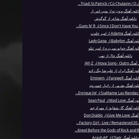
Triad...
انلود آهنگ بدون تو از متین اس ار
دانلود آهنگ شاعر از گوگوش
...
لود آهنگ Adama از امیر خلوت
 آهنگ Babylon از Lady Gaga
لود آهنگ خوابم نمی‌بره از امیر تتلو
دانلود آهنگ حال از تهی
Hova Song - O از JAY-Z
لود آهنگ ایران از علیرضا بیگ زاده
لود آهنگ Farewell از Eminem
نلود آهنگ بعد من از زانیار خسروی
.
هنگ Mad Love از Sean Paul
نلود آهنگ گل شقایق از مهراد جم
Give  از Don Diablo
F...
دانلود آهنگ Chatr از Arash AP