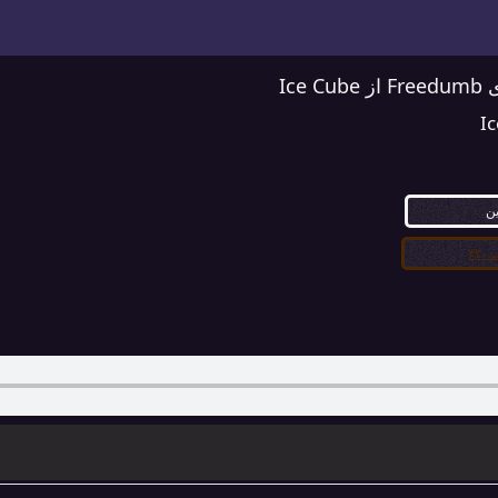
Ice 
I
ین
۳۲