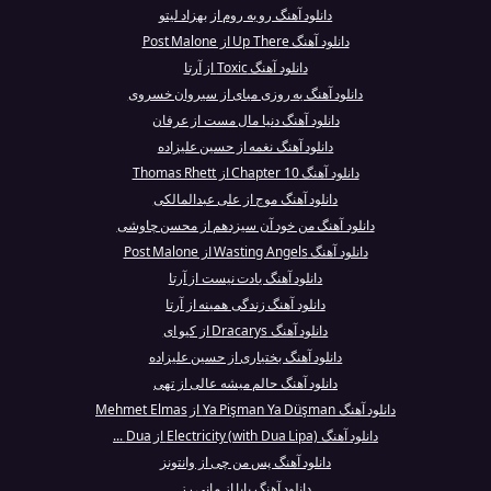
دانلود آهنگ رو به روم از بهزاد لیتو
دانلود آهنگ Up There از Post Malone
دانلود آهنگ Toxic از آرتا
دانلود آهنگ یه روزی میای از سیروان خسروی
دانلود آهنگ دنیا مال مست از عرفان
دانلود آهنگ نغمه از حسین علیزاده
دانلود آهنگ Chapter 10 از Thomas Rhett
دانلود آهنگ موج از علی عبدالمالکی
دانلود آهنگ من خود آن سیزدهم از محسن چاوشی
دانلود آهنگ Wasting Angels از Post Malone
دانلود آهنگ یادت نیست از آرتا
دانلود آهنگ زندگی همینه از آرتا
دانلود آهنگ Dracarys از کیو ای
دانلود آهنگ بختیاری از حسین علیزاده
دانلود آهنگ حالم میشه عالی از تهی
دانلود آهنگ Ya Pişman Ya Düşman از Mehmet Elmas
دانلود آهنگ Electricity (with Dua Lipa) از Dua ...
دانلود آهنگ پس من چی از وانتونز
دانلود آهنگ بابا از مانی رز