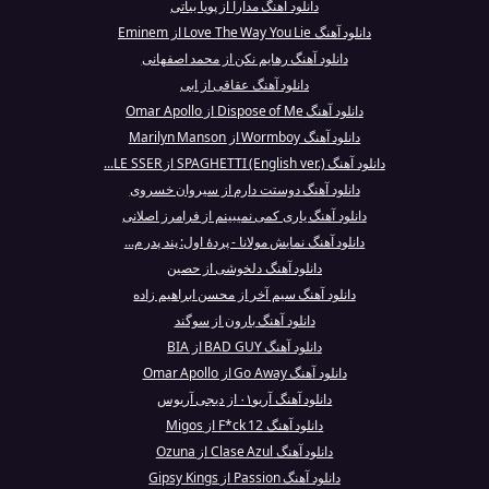
دانلود آهنگ مدارا از پویا بیاتی
دانلود آهنگ Love The Way You Lie از Eminem
دانلود آهنگ رهایم نکن از محمد اصفهانی
دانلود آهنگ عقاقی از ابی
دانلود آهنگ Dispose of Me از Omar Apollo
دانلود آهنگ Wormboy از Marilyn Manson
دانلود آهنگ SPAGHETTI (English ver.) از LE SSER...
دانلود آهنگ دوستت دارم از سیروان خسروی
دانلود آهنگ یاری کمی نمیبینم از فرامرز اصلانی
دانلود آهنگ نمایش مولانا - پردهٔ اول: پند پدر م...
دانلود آهنگ دلخوشی از حصین
دانلود آهنگ سیم آخر از محسن ابراهیم زاده
دانلود آهنگ بارون از سوگند
دانلود آهنگ BAD GUY از BIA
دانلود آهنگ Go Away از Omar Apollo
دانلود آهنگ آریو۰۱ از دیجی آریوس
دانلود آهنگ F*ck 12 از Migos
دانلود آهنگ Clase Azul از Ozuna
دانلود آهنگ Passion از Gipsy Kings