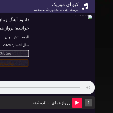
کیو ای موزیک
موسیقی زنده می‌ماند و زندگی می‌بخشد
دانلود آهنگ زیبا
خواننده:
پرواز هم
آلبوم:
آتش نهان
سال انتشار:
2024
پخش آنلا
دانلود کیفیت ۰
1
پرواز همای
-
گریه کردم