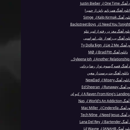
One Ti از Justin Bieber
انلود آهنگ همزبانم باش از حمیرا
 آهنگ Kalp Kırmak از Simge
نلود آهنگ مغز در رفته از امیر تتلو
نلود آهنگ بی‌راهه از علی لهراسبی
Lie 2 Me از Ty Dolla $ign
دانلود آهنگ Brad Pitt از MØ
..
د آهنگ قصه گیسوی تو از رضا یزدانی
دانلود آهنگ بت‌ پرست از معین
انلود آهنگ Misery از NewDad
گ Runaway از Ed Sheeran
ای
World's An Ad از Nas
 Cinderella از Mac Miller
Need Jesus از Tech N9ne
Barte از Lana Del Rey
د آهنگ IANAHB از Lil Wayne