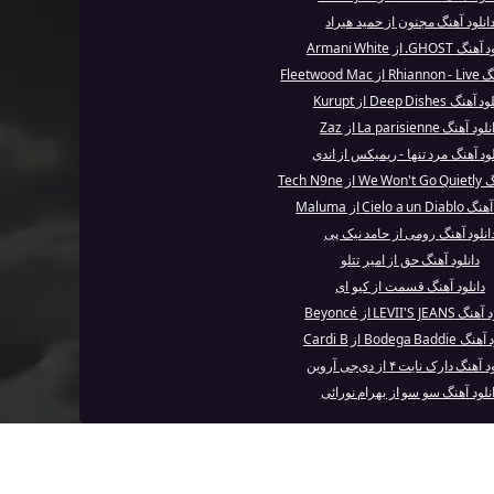
انلود آهنگ مجنون از حمید هیراد
GHOST. از Armani White
Fleetwood 
هنگ Deep Dishes از Kurupt
ود آهنگ La parisienne از Zaz
لود آهنگ مرد تنها - ریمیکس از اندی
Tech N9n
Cielo a u از Maluma
انلود آهنگ رومی از حامد نیک پی
دانلود آهنگ حق از امیر تتلو
دانلود آهنگ قسمت از کیو ای
LEVII'S JEAN از Beyoncé
Bodega Badd از Cardi B
آهنگ دارک نایت ۴ از دی‌جی آروین
نلود آهنگ سو سو از بهرام نورائی