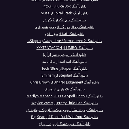
دانلود آهنگ Juice Box از Pitbull
دانلود آهنگ Spiral Static از Muse
دانلود آهنگ دلم تنگه از گوگوش
دانلود آهنگ جمال دور گل از رحیم شهریاری
دانلود آهنگ دائما از بهزاد لیتو
دانلود آهنگ Slipping Away - Live / Remastered 2...
دانلود آهنگ LIMBO از XXXTENTACION
دانلود آهنگ رسیدم به تش از آرتا
دانلود آهنگ آسه آسه از ماکان بند
دانلود آهنگ Paper از Tech N9ne
دانلود آهنگ Stepdad از Eminem
دانلود آهنگ BP / No Judgement از Chris Brown
دانلود آهنگ بلاد پارتی از ویناک
دانلود آهنگ I Put A Spell On You از Marilyn Manson
دانلود آهنگ Pretty Little Liar از Waylon Wyatt
دانلود آهنگ چی شده؟ (آلبوم ریمیکس) از بابک جهانبخش
دانلود آهنگ I Don't Fuck With You از Big Sean
دانلود آهنگ حس قشنگ از میثم مهراج