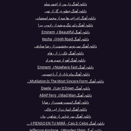
دانلود آهنگ دل من از احمد سلو
دانلود آهنگ چطوری گل از تهی
دانلود آهنگ اخراجی‌ها سه از محمد اصفهانی
دانلود آهنگ دلم تنگ میشه از رادوین پیرا
دانلود آهنگ Beautiful از Eminem
دانلود آهنگ High Road از Kesha
دانلود آهنگ نمی‌تونم ببخشمت از رضا صادقی
دانلود آهنگ بلک رژ از رهام
دانلود آهنگ آهو از حمید هیراد
دانلود آهنگ Nowhere Fast از Eminem
دانلود آهنگ ماه تابان از آریا حسینی
دانلود آهنگ Mutilation Is The Most Sincere Form...
دانلود آهنگ Lay It Down از Dwele
دانلود آهنگ Mad Man از A$AP Ferg
دانلود آهنگ اسمت هست از رضایا
دانلود آهنگ اسارت از ابی عالی
دانلود آهنگ بندرعباس از شاهین بنان
دانلود آهنگ PIENSO EN TU MIRÁ - Cap.3: Celos از...
دانلود آهنگ Wooden Ships از Jefferson Airplane