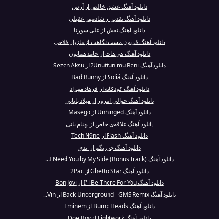
دانلود آهنگ عشق خالص از آرش
دانلود آهنگ تقدیر از شادمهر عقیلی
دانلود آهنگ نقش از علی سورنا
دانلود آهنگ قربون مست نگاهت از مازیار فلاحی
دانلود آهنگ هی‌هات از حامد همایون
دانلود آهنگ Unuttun mu Beni? از Sezen Aksu
دانلود آهنگ Soliá از Bad Bunny
دانلود آهنگ کودکانه از فرهاد مهراد
دانلود آهنگ حوالی امروز از میلاد بابایی
دانلود آهنگ Unhinged از Masego
دانلود آهنگ علاقه‌ی خاص از بهنام بانی
دانلود آهنگ Flash از Tech N9ne
دانلود آهنگ چی بگم از اندی
دانلود آهنگ (I Need You by My Side (Bonus Track...
دانلود آهنگ Ghetto Star از 2Pac
دانلود آهنگ I'll Be There For You از Bon Jovi
دانلود آهنگ Back Underground - GMS Remix از Vin...
دانلود آهنگ Bump Heads از Eminem
دانلود آهنگ Lightwork از Doe Boy