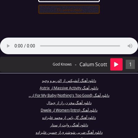
دانلود کیفیت ۳۲۰
-
Calum Scott
1
God Knows
دانلود آهنگ آتشیکس از الدریم و وحید
دانلود آهنگ Massive Activity از Astrix
دانلود آهنگ (Nothing's Too Good) For My Baby از...
دانلود آهنگ مخزن راز از جیدال
دانلود آهنگ Women (Intro) از Dwele
دانلود آهنگ گل یاس از محمد علیزاده
دانلود آهنگ روایت از ستار
دانلود آهنگ ضربی شوشتری از حسین علیزاده