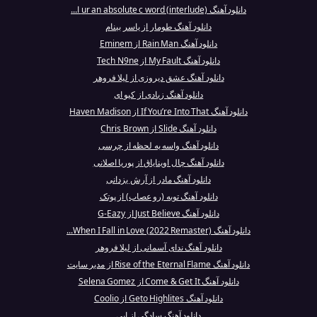
دانلود آهنگ ur an absolute c word (interlude) ا...
دانلود آهنگ طومار از یاسر بینام
دانلود آهنگ Rain Man از Eminem
دانلود آهنگ My Fault از Tech N9ne
دانلود آهنگ عشق دیروزی از لیلا فروهر
دانلود آهنگ زیادی از کیو ای
دانلود آهنگ If You’re Into That از Haven Madison
دانلود آهنگ Slide از Chris Brown
دانلود آهنگ واسه یه لحظه از چرسی
دانلود آهنگ چال اوینایاق از پوریا اصلانی
دانلود آهنگ مادر از آرش یزدانی
دانلود آهنگ توبه (رو عصاب) از پوتک
دانلود آهنگ Just Believe از G-Eazy
دانلود آهنگ When I Fall in Love (2022 Remaster)...
دانلود آهنگ ندای آسمانی از لیلا فروهر
دانلود آهنگ Rise of the Eternal Flame از مدیر سایت
دانلود آهنگ Come & Get It از Selena Gomez
دانلود آهنگ Geto Highlites از Coolio
دانلود آهنگ سادگی از ابی