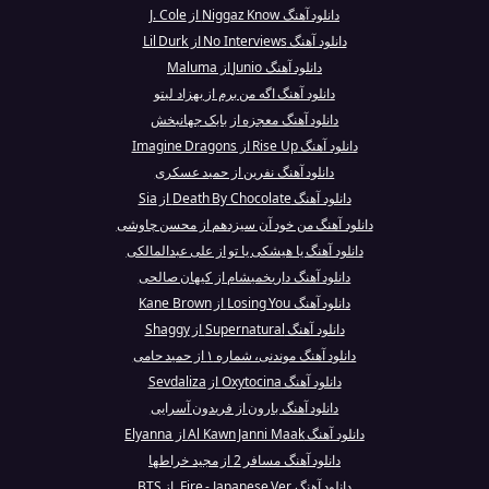
دانلود آهنگ Niggaz Know از J. Cole
دانلود آهنگ No Interviews از Lil Durk
دانلود آهنگ Junio از Maluma
دانلود آهنگ اگه من برم از بهزاد لیتو
دانلود آهنگ معجزه از بابک جهانبخش
دانلود آهنگ Rise Up از Imagine Dragons
دانلود آهنگ نفرین از حمید عسکری
دانلود آهنگ Death By Chocolate از Sia
دانلود آهنگ من خود آن سیزدهم از محسن چاوشی
دانلود آهنگ یا هیشکی یا تو از علی عبدالمالکی
دانلود آهنگ داریخمیشام از کیهان صالحی
دانلود آهنگ Losing You از Kane Brown
دانلود آهنگ Supernatural از Shaggy
دانلود آهنگ موندنی، شماره ۱ از حمید حامی
دانلود آهنگ Oxytocina از Sevdaliza
دانلود آهنگ بارون از فریدون آسرایی
دانلود آهنگ Al Kawn Janni Maak از Elyanna
دانلود آهنگ مسافر 2 از مجید خراطها
دانلود آهنگ Fire - Japanese Ver. از BTS