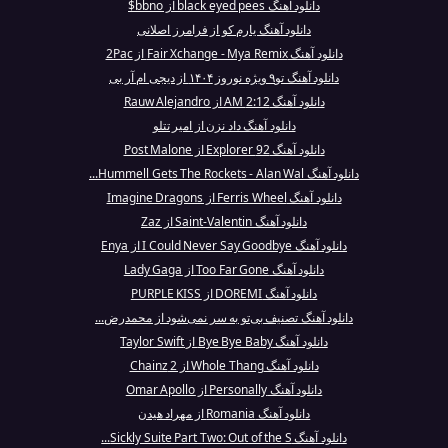
دانلود آهنگ black eyed pees از bbno$
دانلود آهنگ یارم کو از فرامرز اصلانی
دانلود آهنگ Fair Xchange - Mya Remix از 2Pac
دانلود آهنگ تو۹ ویژه نوروز ۱۴۰۴ از دیجی ام آر بی
دانلود آهنگ 2:12 AM از Rauw Alejandro
دانلود آهنگ داد نزن از امیر تتلو
دانلود آهنگ 92 Explorer از Post Malone
دانلود آهنگ Hummell Gets The Rockets - Alan Wal...
دانلود آهنگ Ferris Wheel از Imagine Dragons
دانلود آهنگ Saint-Valentin از Zaz
دانلود آهنگ I Could Never Say Goodbye از Enya
دانلود آهنگ Too Far Gone از Lady Gaga
دانلود آهنگ DOREMI از PURPLE KISS
دانلود آهنگ تصنیف بی‌تو به سر نمی‌شود از محمدرض...
دانلود آهنگ Bye Bye Baby از Taylor Swift
دانلود آهنگ Whole Thang از 2 Chainz
دانلود آهنگ Personally از Omar Apollo
دانلود آهنگ Romania از مهراد هیدن
دانلود آهنگ Sickly Suite Part Two: Out of the S...