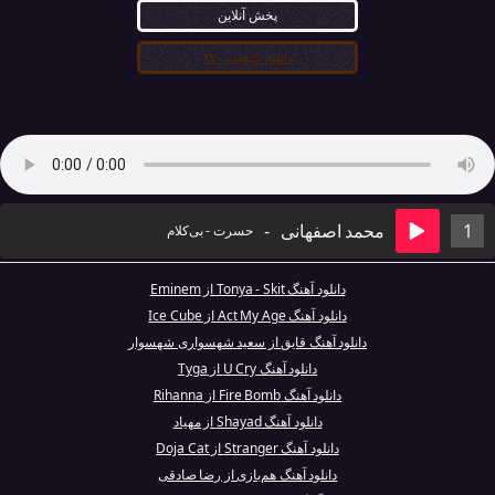
پخش آنلاین
دانلود کیفیت ۳۲۰
1
محمد اصفهانی
-
حسرت - بی‌کلام
دانلود آهنگ Tonya - Skit از Eminem
دانلود آهنگ Act My Age از Ice Cube
دانلود آهنگ قایق از سعید شهسواری شهسوار
دانلود آهنگ U Cry از Tyga
دانلود آهنگ Fire Bomb از Rihanna
دانلود آهنگ Shayad از مهیاد
دانلود آهنگ Stranger از Doja Cat
دانلود آهنگ هم‌بازی از رضا صادقی