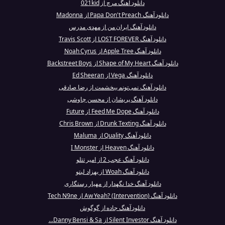
دانلود آهنگ مرچ از 021kid
دانلود آهنگ Papa Don't Preach از Madonna
دانلود آهنگ ایران من از مهدی مدرس
دانلود آهنگ LOST FOREVER از Travis Scott
دانلود آهنگ Apple Tree از Noah Cyrus
دانلود آهنگ Shape of My Heart از Backstreet Boys
دانلود آهنگ Vega از Ed Sheeran
دانلود آهنگ نمی‌تونم ببخشمت از رضا صادقی
دانلود آهنگ پریشان از محسن چاوشی
دانلود آهنگ Feed Me Dope از Future
دانلود آهنگ Drunk Texting از Chris Brown
دانلود آهنگ Quality از Maluma
دانلود آهنگ Heaven از I Monster
دانلود آهنگ عجب 2 از امیر تتلو
دانلود آهنگ Woah از بهزاد لیتو
دانلود آهنگ خدا نگهدار از مهیار رستگاری
دانلود آهنگ Aw Yeah? (Intervention) از Tech N9ne
دانلود آهنگ جاده از گوگوش
دانلود آهنگ Silent Investor از Danny Bensi & Sa...