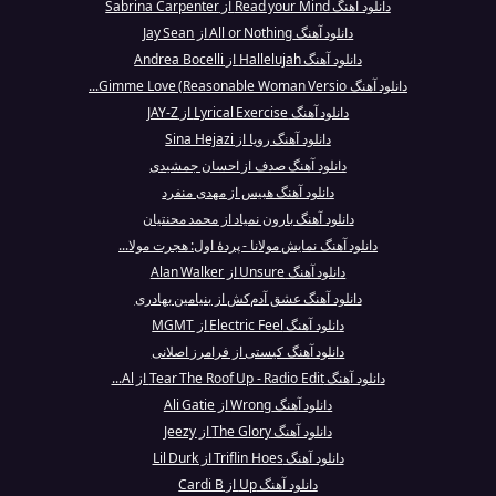
دانلود آهنگ Read your Mind از Sabrina Carpenter
دانلود آهنگ All or Nothing از Jay Sean
دانلود آهنگ Hallelujah از Andrea Bocelli
دانلود آهنگ Gimme Love (Reasonable Woman Versio...
دانلود آهنگ Lyrical Exercise از JAY-Z
دانلود آهنگ رویا از Sina Hejazi
دانلود آهنگ صدف از احسان جمشیدی
دانلود آهنگ هبیس از مهدی منفرد
دانلود آهنگ بارون نمیاد از محمد محنتیان
دانلود آهنگ نمایش مولانا - پردهٔ اول: هجرت مولا...
دانلود آهنگ Unsure از Alan Walker
دانلود آهنگ عشق آدم‌کش از بنیامین بهادری
دانلود آهنگ Electric Feel از MGMT
دانلود آهنگ کیستی از فرامرز اصلانی
دانلود آهنگ Tear The Roof Up - Radio Edit از Al...
دانلود آهنگ Wrong از Ali Gatie
دانلود آهنگ The Glory از Jeezy
دانلود آهنگ Triflin Hoes از Lil Durk
دانلود آهنگ Up از Cardi B