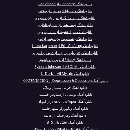
دانلود آهنگ Videotape از Radiohead
دانلود آهنگ قصه بابا از محسن لرستانی
دانلود آهنگ من دلم تنگه از سیروان خسروی
دانلود آهنگ وصف شب از شهرام ناظری
دانلود آهنگ مه یاد نشونه از سامان ولایی
دانلود آهنگ چشمام به اون خونس از ابی
دانلود آهنگ Pills On A Log از Laura Karpman
دانلود آهنگ وقتی بارون میزنه از فریدون آسرایی
دانلود آهنگ Extasy از کوروش وانتونز
دانلود آهنگ All Of Me از Syleena Johnson
دانلود آهنگ All My Life از Lil Durk
دانلود آهنگ Depression & Obsession از XXXTENTACION
دانلود آهنگ حوالی شب از ویناک
دانلود آهنگ بوسه باد از سیاوش قمیشی
دانلود آهنگ Jaws of the Viper از کیو ای
دانلود آهنگ ونکوور از سپهر خلسه
دانلود آهنگ زهر جدایی از هایده
دانلود آهنگ Butter از BTS
دانلود آهنگ I Know What Girls Like از JAY-Z