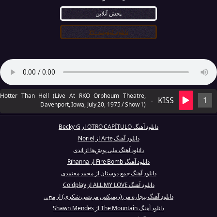
پخش آنلاین
دانلود کیفیت ۳۲۰
Hotter Than Hell (Live At RKO Orpheum Theatre,
-
KISS
1
Davenport, Iowa, July 20, 1975 / Show 1)
دانلود آهنگ OTRO CAPÍTULO از Becky G
دانلود آهنگ Arte از Noriel
دانلود آهنگ ملی پوش‌ها از اندی
دانلود آهنگ Fire Bomb از Rihanna
دانلود آهنگ جمع دوستان از محمد معتمدی
دانلود آهنگ ALL MY LOVE از Coldplay
دانلود آهنگ بیچاره من (ریمیکس مرتضی شکری) از مح...
دانلود آهنگ The Mountain از Shawn Mendes