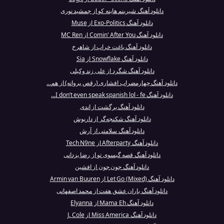
دانلود آهنگ شیرینم هاینه کو از جمشید نوری
دانلود آهنگ Exo-Politics از Muse
دانلود آهنگ Comin' After You از MC Ren
دانلود آهنگ باغت خراب از شاهرخ
دانلود آهنگ Snowflake از Sia
دانلود آهنگ شگرد از علی زند وکیلی
دانلود آهنگ چهارمضراب افشاری (رقص پروانه) از هم...
دانلود آهنگ I don’t even speak spanish lol - fe...
دانلود آهنگ برگشت از اندی
دانلود آهنگ شکنجه‌گر از داریوش
دانلود آهنگ سلامتی از آرش
دانلود آهنگ Afterparty از Tech N9ne
دانلود آهنگ قصه گیسوی تو از رضا یزدانی
دانلود آهنگ جون جون از افشین
دانلود آهنگ Let Go (Mixed) از Armin van Buuren
دانلود آهنگ باران عشق هفت از محمد اصفهانی
دانلود آهنگ Mama Eh از Elyanna
دانلود آهنگ Miss America از J. Cole