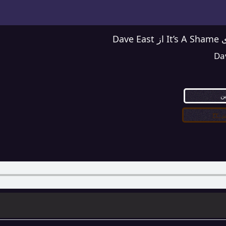
Dave
Da
ین
۳۲