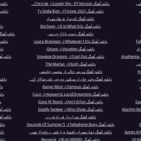
شی
دانلود آهنگ Lonely Sky - 97 Version از Chris de...
دانلو
دانلود آهنگ Tyrone 2021 از Ty Dolla $ign
دانلود آه
دانلود آهنگ کتیبه از فرهاد مهراد
دانلود آهنگ It Is What It Is از Big Sean
دا
دانلود آهنگ نبودی بابا از چرسی
دانلود آهنگ Nothings Into Somethings از
دانلود آهنگ Whatever I Do از Laura Branigan
دانلود آهنگ Hope 
اد
دانلود آهنگ Vocation از Ozuna
دانلود آ
دانلود آهنگ Cool Out از Imagine Dragons
دانلود آهنگ Librando De Poli
لبی
دانلود آهنگ Hush از The Marías
دانلود آهنگ مریض حالی از محسن چاوشی
ان
دانلود آهنگ دختر خان (ریمیکس دی جی علیرضا) از ک...
دانلود آهنگ es
دانلود آهنگ Famous از Kanye West
دا
دانلود آهنگ Heaven Is Lucid Dreaming از Cuco
دانلود آ
دانلود آهنگ Ain't It Fun از Guns N' Roses
دان
دانلود آهنگ Miss Show از Daddy Yankee
دانلود آهنگ Xxzxcuzx Me از 
دانلود آهنگ شراره از فرزاد فرزین
دانلود آهنگ Unbroken از tion
دانلود آهنگ Telephone Busy از 5 Seconds Of Summer
دانلود آهن
دانلود آهنگ چهارمضراب افشاری (رقص پروانه) از هم...
دان
دانلود آهنگ BLACKBIIRD از Beyoncé
دانل