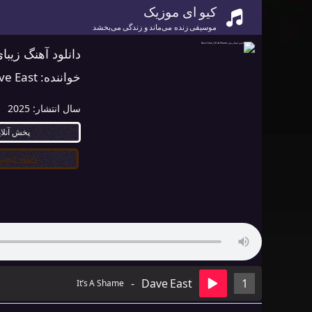
کیو ای موزیک
موسیقی زنده می‌ماند و زندگی می‌بخشد
دانلود آهنگ زیبای It’s A Shame از  East
خواننده:
ve East
سال انتشار:
2025
پخش آنلا
دانلود کیفیت ۰
-
Dave East
1
It’s A Shame