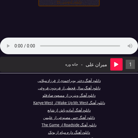
دانلود کیفیت ۳۲۰
1
میران علی
-
جانه وره
دانلود آهنگ دختر بویراحمدی از فرزاد میلانی
دانلود آهنگ سال قحطی از فریدون فروغی
دانلود آهنگ ویترین از مسعود صادقلو
دانلود آهنگ Wake Up Mr. West از Kanye West
دانلود آهنگ آماده باش از شایع
دانلود آهنگ حس مصنوعی از علیمن
دانلود آهنگ Roadside از The Game
دانلود آهنگ دارم میام از پوتک