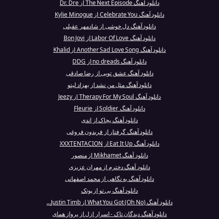
دانلود آهنگ The Next Episode از Dr. Dre
دانلود آهنگ Celebrate You از Kylie Minogue
دانلود آهنگ دل خوشی از شادمهر عقیلی
دانلود آهنگ Labor Of Love از Bon Jovi
دانلود آهنگ Another Sad Love Song از Khalid
دانلود آهنگ no dreads از DDG
دانلود آهنگ عشق تویی از رضا صادقی
دانلود آهنگ مثل من نشد از بهزاد لیتو
دانلود آهنگ Therapy For My Soul از Jeezy
دانلود آهنگ Soldier از Fleurie
دانلود آهنگ پچاک از اندی
دانلود آهنگ گرفتار از فریدون فروغی
دانلود آهنگ Eat It Up از XXXTENTACION
دانلود آهنگ Mikhamet از منصور
دانلود آهنگ دخترم از مهران عزیزی
دانلود آهنگ به نگاهی از محمد اصفهانی
دانلود آهنگ بی تو از پوتک
دانلود آهنگ (Oh No) What You Got از Justin Timb...
دانلود آهنگ دیدگان تاک - اسرار ازل از پرواز همای