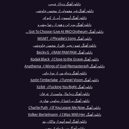
دانلود آهنگ دنیا از حبیب
دانلود آهنگ غیر معمولی از محسن چاوشی
دانلود آهنگ آسمون آبی از کیو ای
دانلود آهنگ بویز این د هود از رضا پیشرو
دانلود آهنگ Got To Choose (Live At RKO Orpheum ...
دانلود آهنگ Phradie’s Song از MGMT
دانلود آهنگ عمو زنجیر باف از محسن چاووشی
دانلود آهنگ RAM PAM PAM از Becky G
دانلود آهنگ Close to the Grave از Kodak Black
دانلود آهنگ Wings of God (Remastered) از Anathema
دانلود آهنگ دنیای من از پویا بیاتی
دانلود آهنگ Tunnel Vision از Justin Timberlake
دانلود آهنگ Fucking You Right از Xzibit
دانلود آهنگ دنیا مال ماست از عرفان
دانلود آهنگ بی‌اعتنا از بنیامین بهادری
دانلود آهنگ If You Leave Me Now از Charlie Puth
دانلود آهنگ I Was With Her از Volker Bertelmann
دانلود آهنگ آسه آسه از ماکان بند
دانلود آهنگ من با توام از معین