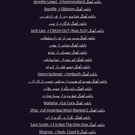
دانلود آهنگ Hummingbird از Jennifer Lopez
دانلود آهنگ Oblivion از Bastille
دانلود آهنگ خدا منو ببین از فرزاد فرزین
دانلود آهنگ یادگاری از سپر
دانلود آهنگ CRASH OUT (feat. FLO) از Josh Levi
دانلود آهنگ منیم سن از فرزاد سلطانی
دانلود آهنگ حواس از معین
دانلود آهنگ عصبانی از شایع
دانلود آهنگ کم نشو از رضا صادقی
دانلود آهنگ جهنم قلب از کیو ای
دانلود آهنگ Ambush از Henry Jackman
دانلود آهنگ همینه که هست (ریمیکس حسین اریال) از...
دانلود آهنگ دلم تنگه از حمید علایی
دانلود آهنگ خط ویژه از سینا حجازی
دانلود آهنگ La Cura از Maluma
دانلود آهنگ 2 of Amerikaz Most Wanted از 2Pac
دانلود آهنگ بگو آره، بگو نه از ابی
دانلود آهنگ I'm Not The Only One از Sam Smith
دانلود آهنگ Yeah, I Said It از Rihanna