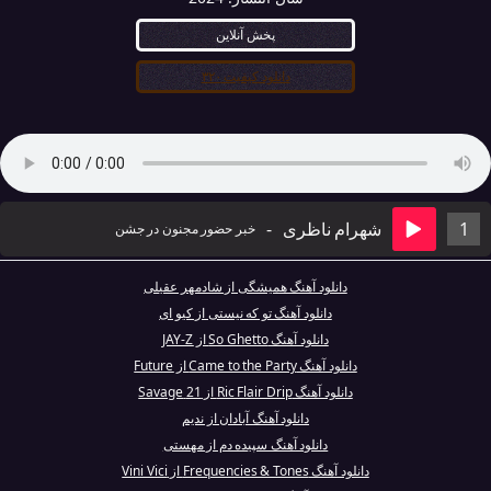
پخش آنلاین
دانلود کیفیت ۳۲۰
1
شهرام ناظری
-
خبر حضور مجنون در جشن
دانلود آهنگ همیشگی از شادمهر عقیلی
دانلود آهنگ تو که نیستی از کیو ای
دانلود آهنگ So Ghetto از JAY-Z
دانلود آهنگ Came to the Party از Future
دانلود آهنگ Ric Flair Drip از 21 Savage
دانلود آهنگ آبادان از ندیم
دانلود آهنگ سپیده دم از مهستی
دانلود آهنگ Frequencies & Tones از Vini Vici