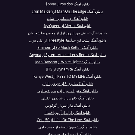
دانلود آهنگ roo doo از bbno$
دانلود آهنگ Man On The Edge از Iron Maiden
دانلود آهنگ چشمامی از شایع
دانلود آهنگ Alerta از Ivy Queen
دانلود آهنگ تصنیف من از روز ازل از محمدرضا شجریان
دانلود آهنگ پشت این جنگ‌ها [Freestyle] از علی س...
دانلود آهنگ So Much Better از Eminem
دانلود آهنگ Syren - Amelie Lens Remix از Anyma
دانلود آهنگ White Lighter از Jean Dawson
دانلود آهنگ Dynamite از BTS
دانلود آهنگ KEYS TO MY LIFE از Kanye West
دانلود آهنگ ملودی 3 از دی جی الوان
دانلود آهنگ منو یادت بیار از مهدی عبدالهی
دانلود آهنگ کابوس از شادمهر عقیلی
دانلود آهنگ مارا بس از گوگوش
دانلود آهنگ زلزله از آرون افشار
دانلود آهنگ Lifes On The Line از 50 Cent
دانلود آهنگ پشیمون نیستم از حمید حامی
دانلود آهنگ سوگند از حمید حامی