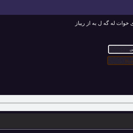
ی خوات له گه ل به از ریباز
ین
۳۲