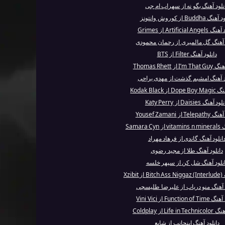
نلود آهنگ بگو نه از سهراب ام جی
 Buddha از کوروش وانتونز
Artificial An از Grimes
د آهنگ گل مالمیری از رحمان محمودی
دانلود آهنگ Filter از BTS
I از Thomas Rhett
د آهنگ امشبم گذشت از مهدی یراحی
ز Kodak Black
د آهنگ Daisies از Katy Perry
Te از Yousef Zamani
Samara 
انلود آهنگ گاندی از فرهاد مهراد
دانلود آهنگ طلا از مجید رضوی
نلود آهنگ شل کن از سپهر خلسه
Xzib
د آهنگ منو دریاب از علیرضا طلیسچی
Function  از Vini Vici
Life  از Coldplay
دانلود آهنگ اینجانب از شایع