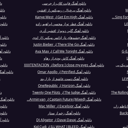
دانلود آهنگ فایت کلاب از چرسی
دا
دانلود آهنگ بی‌خیال - ریمیکس از افشین
دانلود آهنگ
دانلود آهنگ Get Em High از Kanye West
دانلود آهنگ gels
دانلود آهنگ عطر تو از محسن ابراهیم زاده
دانلو
دانلود آهنگ گلین دونو از افشین آذری
دانلود آهنگ چشم‌های ناز (دانس میکس) از اندی
دانلود آهنگ ’m That Guy
دانلود آهنگ There She Go از Justin Bieber
دانلو
دانلود آهنگ Call Me Tonight از Ava Max
دانلود آهنگ Dope Boy Magic ا
دانلود آهنگ کاش بودی از رهاو
دانلو
د نیک پی
دانلود آهنگ before I close my eyes از XXXTENTACION
دانلود آهنگ lepathy
دانلود آهنگ Petrified از Omar Apollo
دانلود آهنگ vitamins n minerals از Cyn
دانلود آهنگ دست عاشق از پازل بند
د
دانلود آهنگ Horizon از OneRepublic
دانلود آهنگ The Judge از Twenty One Pilots
دا
دانلود آهنگ Captain Future (Mixed) از Armin van...
دانلود آهنگ Bitch Ass Niggaz (Interlude) از it
ناظم زا...
دانلود آهنگ Excelsior از Mac Miller
دانلو
دانلود آهنگ زخم از ستار
دانلود آهنگ of Time
دانلود آهنگ Davaj Davaj از DJ Aligator
دانلود آهنگ in Technicolor
دانلود آهنگ ILL WHAT I BLEED از Kid Cudi